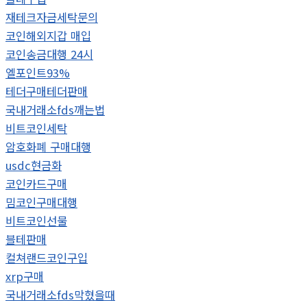
재테크자금세탁문의
코인해외지갑 매입
코인송금대행 24시
엘포인트93%
테더구매테더판매
국내거래소fds깨는법
비트코인세탁
암호화폐 구매대행
usdc현금화
코인카드구매
밈코인구매대행
비트코인선물
블테판매
컬쳐랜드코인구입
xrp구매
국내거래소fds막혔을때