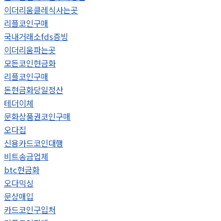
이더리움클레식사는곳
리플코인구매
국내거래소fds증빙
이더리움파는곳
모든코인현금화
리플코인구매
돈현금화당일정산
테더이체
문화상품권코인구매
오다집
신용카드코인대행
비트송금업체
btc현금화
오다믹싱
문상매입
카드코인구입처