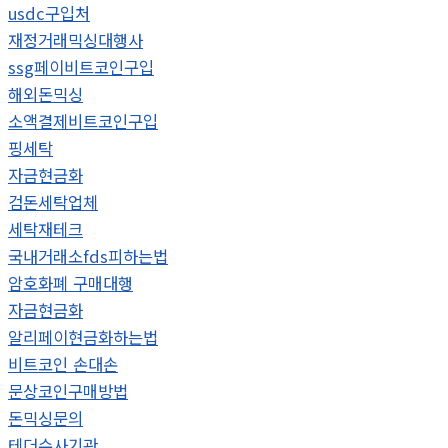
usdc구입처
재정거래믹싱대행사
ssg페이비트코인구입
해외돈믹싱
소액결제비트코인구입
핑세탁
자금현금화
검돈세탁업체
세탁재테크
국내거래소fds피하는법
암호화폐 구매대행
자금현금화
알리페이현금화하는법
비트코인 손대손
문상코인구매방법
돈믹싱문의
테더수사기관