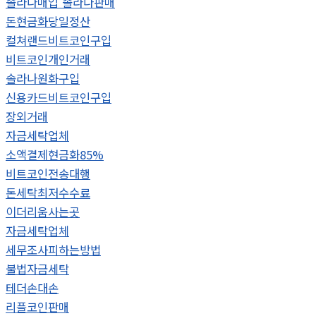
솔라나매입 솔라나판매
돈현금화당일정산
컬쳐랜드비트코인구입
비트코인개인거래
솔라나원화구입
신용카드비트코인구입
장외거래
자금세탁업체
소액결제현금화85%
비트코인전송대행
돈세탁최저수수료
이더리움사는곳
자금세탁업체
세무조사피하는방법
불법자금세탁
테더손대손
리플코인판매