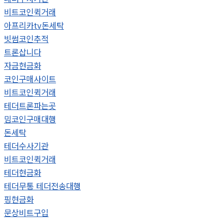
비트코인퀵거래
아프리카tv돈세탁
빗썸코인추적
트론삽니다
자금현금화
코인구매사이트
비트코인퀵거래
테더트론파는곳
밈코인구매대행
돈세탁
테더수사기관
비트코인퀵거래
테더현금화
테더무통 테더전송대행
핑현금화
문상비트구입