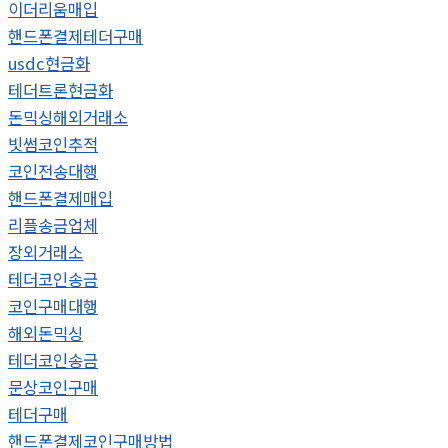
이더리움매입
핸드폰결제테더구매
usdc현금화
테더트론현금화
돈믹싱해외거래소
빗썸코인추적
코인전송대행
핸드폰결제매입
리플송금업체
장외거래소
테더코인송금
코인구매대행
해외돈믹싱
테더코인송금
문상코인구매
테더구매
핸드폰결제코인구매방법