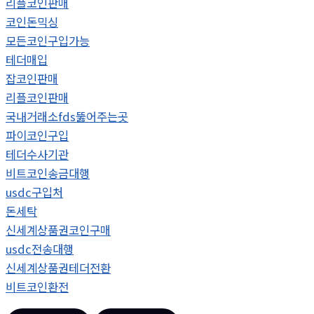
리플코인판매
코인돈믹싱
모든코인구입가능
테더매입
잡코인판매
리플코인판매
국내거래소fds뚫어주는곳
파이코인구입
테더수사기관
비트코인송금대행
usdc구입처
돈세탁
신세계상품권코인구매
usdc전송대행
신세계상품권테더전환
비트코인환전