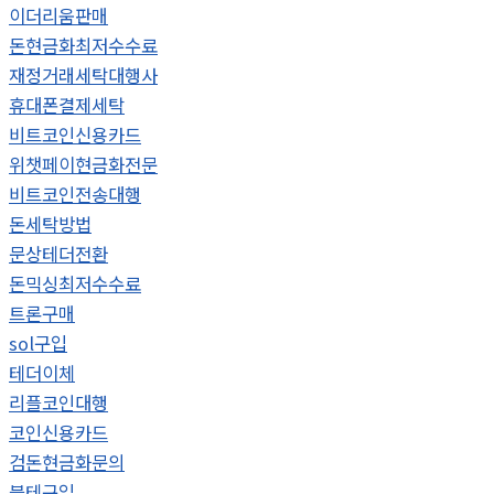
이더리움판매
돈현금화최저수수료
재정거래세탁대행사
휴대폰결제세탁
비트코인신용카드
위챗페이현금화전문
비트코인전송대행
돈세탁방법
문상테더전환
돈믹싱최저수수료
트론구매
sol구입
테더이체
리플코인대행
코인신용카드
검돈현금화문의
블테구입