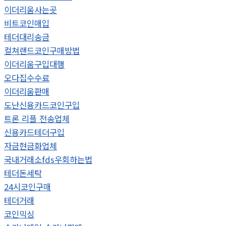
이더리움사는곳
비트코인매입
테더대리송금
컬쳐랜드코인구매방법
이더리움구입대행
오다집수수료
이더리움판매
도난신용카드코인구입
트론 리플 전송업체
신용카드테더구입
자금현금화업체
국내거래소fds우회하는법
테더돈세탁
24시코인구매
테더거래
코인믹싱