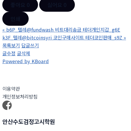
좋아요
0
싫어요
0
인쇄
«
b6P_텔레@fundwash 비트대리송금 테더개인지갑_g6E
k3F_텔레@bitcoinsyri 코인구매사이트 테더코인판매_s9Z
»
목록보기
답글쓰기
글수정
글삭제
Powered by KBoard
이용약관
개인정보처리방침
안산수도검정고시학원