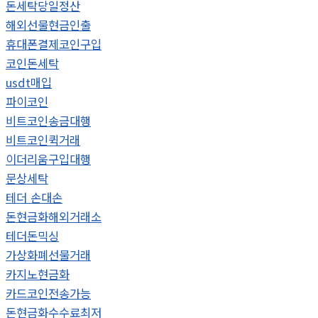
돈세탁당일정산
해외선물현금인출
휴대폰결제코인구입
코인돈세탁
usdt매입
파이코인
비트코인송금대행
비트코인퀵거래
이더리움구입대행
문상세탁
테더 손대손
돈현금화해외거래소
테더돈믹싱
가상화폐선물거래
카지노현금화
카드코인전송가능
돈현금화수수료최저