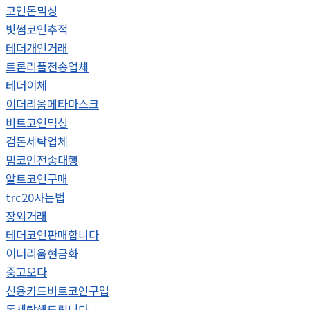
코인돈믹싱
빗썸코인추적
테더개인거래
트론리플전송업체
테더이체
이더리움메타마스크
비트코인믹싱
검돈세탁업체
밈코인전송대행
알트코인구매
trc20사는법
장외거래
테더코인판매합니다
이더리움현금화
중고오다
신용카드비트코인구입
돈세탁해드립니다