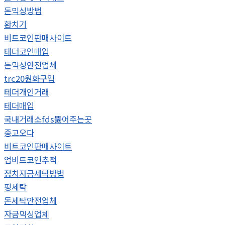
돈믹싱방법
환치기
비트코인판매사이트
테더코인매입
돈믹싱안전업체
trc20원화구입
테더개인거래
테더매입
국내거래소fds뚫어주는곳
중고오다
비트코인판매사이트
업비트코인추적
정치자금세탁방법
핑세탁
돈세탁안전업체
자금믹싱업체