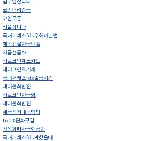
밈코인삽니다
코인대리송금
코인무통
리플삽니다
국내거래소fds우회하는법
해외선물현금인출
자금현금화
비트코인체크카드
테더코인직거래
국내거래소fds출금시간
태더원화환전
비트코인현금화
테더원화환전
세금적게내는방법
trc20원화구입
가상화폐자금현금화
국내거래소fds막혔을때