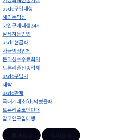
가상화폐선물거래
usdc구입대행
해외돈믹싱
코인구매대행24시
탈세하는방법
usdc현금화
자금믹싱업체
돈믹싱수수료최저
트론리플전송업체
usdc구입처
세탁
usdc판매
국내거래소fds막혔을때
트론리플코인판매
잡코인구입대행
좋아요
0
싫어요
0