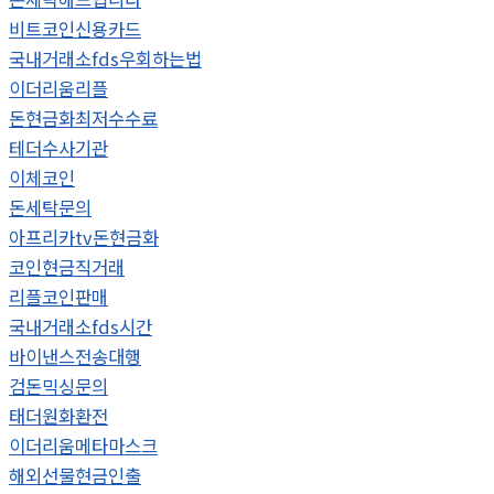
비트코인신용카드
국내거래소fds우회하는법
이더리움리플
돈현금화최저수수료
테더수사기관
이체코인
돈세탁문의
아프리카tv돈현금화
코인현금직거래
리플코인판매
국내거래소fds시간
바이낸스전송대행
검돈믹싱문의
태더원화환전
이더리움메타마스크
해외선물현금인출