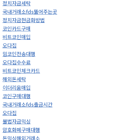
정치자금세탁
국내거래소fds뚫어주는곳
정치자금현금화방법
코인카드구매
비트코인매입
오다집
밈코인전송대행
오다집수수료
비트코인체크카드
해외돈세탁
이더리움매입
코인구매대행
국내거래소fds출금시간
오다집
불법자금믹싱
암호화폐구매대행
돈믹싱해외거래소