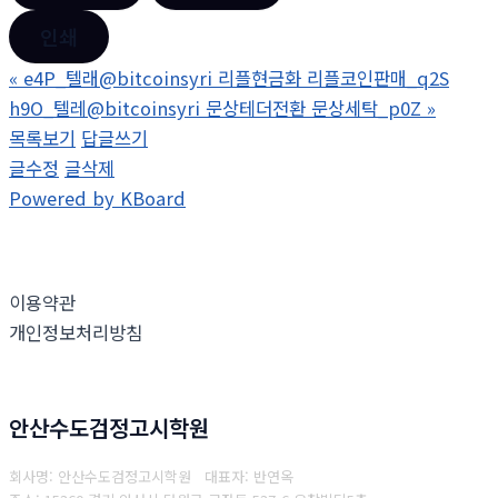
인쇄
«
e4P_텔래@bitcoinsyri 리플현금화 리플코인판매_q2S
h9O_텔레@bitcoinsyri 문상테더전환 문상세탁_p0Z
»
목록보기
답글쓰기
글수정
글삭제
Powered by KBoard
이용약관
개인정보처리방침
안산수도검정고시학원
회사명: 안산수도검정고시학원 대표자: 반연옥