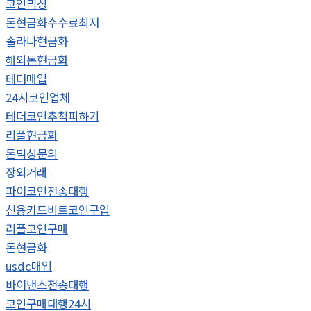
코인믹싱
돈현금화수수료최저
솔라나현금화
해외돈현금화
테더매입
24시코인업체
테더코인추척피하기
리플현금화
돈믹싱문의
장외거래
파이코인전송대행
신용카드비트코인구입
리플코인구매
돈현금화
usdc매입
바이낸스전송대행
코인구매대행24시