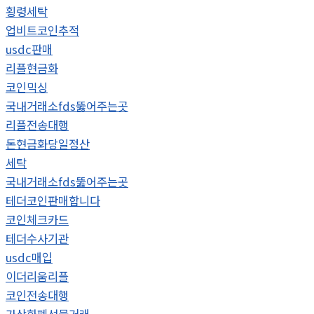
횡령세탁
업비트코인추적
usdc판매
리플현금화
코인믹싱
국내거래소fds뚫어주는곳
리플전송대행
돈현금화당일정산
세탁
국내거래소fds뚫어주는곳
테더코인판매합니다
코인체크카드
테더수사기관
usdc매입
이더리움리플
코인전송대행