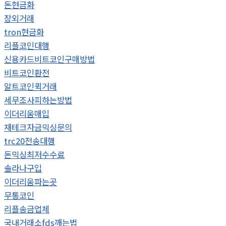
돈현금화
장외거래
tron현금화
리플코인대행
신용카드비트코인구매방법
비트코인환전
알트코인퀵거래
세무조사피하는방법
이더리움매입
재테크자금믹싱문의
trc20전송대행
돈믹싱최저수수료
솔라나구입
이더리움파는곳
무통코인
리플송금업체
국내거래소fds깨는법