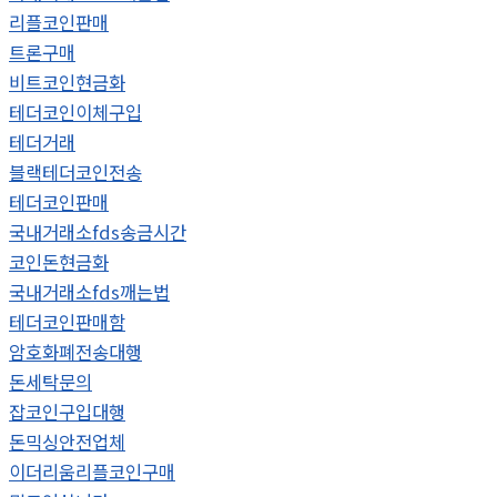
리플코인판매
트론구매
비트코인현금화
테더코인이체구입
테더거래
블랙테더코인전송
테더코인판매
국내거래소fds송금시간
코인돈현금화
국내거래소fds깨는법
테더코인판매함
암호화폐전송대행
돈세탁문의
잡코인구입대행
돈믹싱안전업체
이더리움리플코인구매