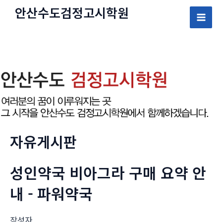
콘
안산수도
검정고시
학원
텐
Mai
츠
로
Men
건
너
뛰
기
자유게시판
성인약국 비아그라 구매 요약 안
내 - 파워약국
작성자