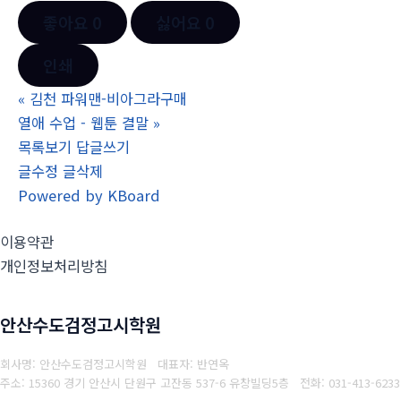
좋아요
0
싫어요
0
인쇄
«
김천 파워맨-비아그라구매
열애 수업 - 웹툰 결말
»
목록보기
답글쓰기
글수정
글삭제
Powered by KBoard
이용약관
개인정보처리방침
안산수도검정고시학원
회사명: 안산수도검정고시학원 대표자: 반연옥
주소: 15360 경기 안산시 단원구 고잔동 537-6 유창빌딩5층
전화: 031-413-6233