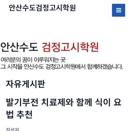
콘
안산수도
검정고시
학원
텐
Mai
츠
로
Men
건
너
뛰
기
자유게시판
발기부전 치료제와 함께 식이 요
법 추천
작성자