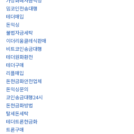
가상화폐자금믹싱
밈코인전송대행
테더매입
돈믹싱
불법자금세탁
이더리움클레식판매
비트코인송금대행
테더원화환전
테더구매
리플매입
돈현금화안전업체
돈믹싱문의
코인송금대행24시
돈현금화방법
탈세돈세탁
테더트론현금화
트론구매