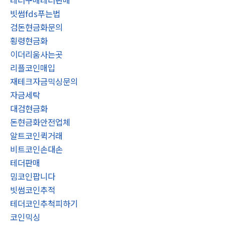
테더구매테더판매
빗썸fds푸는법
검돈현금화문의
횡령현금화
이더리움사는곳
리플코인매입
재테크자금믹싱문의
자금세탁
대검현금화
돈현금화안전업체
알트코인퀵거래
비트코인손대손
테더판매
밈코인팝니다
빗썸코인추적
테더코인추척피하기
코인믹싱