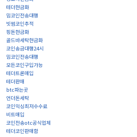
테더현금화
밈코인전송대행
빗썸코인추적
핑돈현금화
골드바세탁현금화
코인송금대행24시
밈코인전송대행
모든코인구입가능
테더트론매입
테더판매
btc파는곳
언더돈세탁
코인믹싱최저수수료
비트매입
코인전송otc공식업체
테더코인판매함