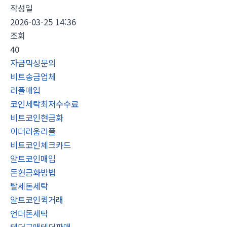
작성일
2026-03-25 14:36
조회
40
자금믹싱문의
비트송금업체
리플매입
코인세탁최저수수료
비트코인현금화
이더리움리플
비트코인체크카드
알트코인매입
돈현금화방법
탈세돈세탁
알트코인퀵거래
언더돈세탁