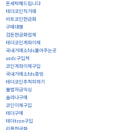
돈세탁해드립니다
테더코인직거래
비트코인현금화
구매대행
검돈현금화업체
테더코인계좌이체
국내거래소fds뚫어주는곳
usdc구입처
코인계좌이체구입
국내거래소fds증빙
테더코인추척피하기
불법자금믹싱
솔라나구매
코인이체구입
테더구매
테더tron구입
리플현금화