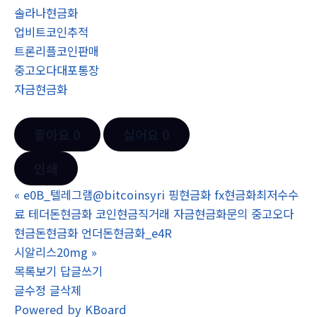
솔라나현금화
업비트코인추적
트론리플코인판매
중고오다대포통장
자금현금화
좋아요
0
싫어요
0
인쇄
«
e0B_텔레그램@bitcoinsyri 핑현금화 fx현금화최저수수
료 테더돈현금화 코인현금직거래 자금현금화문의 중고오다
현금돈현금화 언더돈현금화_e4R
시알리스20mg
»
목록보기
답글쓰기
글수정
글삭제
Powered by KBoard