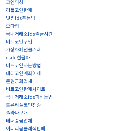
코인믹싱
리플코인판매
빗썸fds푸는법
오다집
국내거래소fds출금시간
비트코인구입
가상화폐선물거래
usdc현금화
비트코인사는방법
테더코인계좌이체
돈현금화업체
비트코인판매사이트
국내거래소fds피하는법
트론리플코인전송
솔라나구매
테더송금업체
이더리움클레식판매