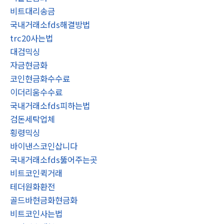
비트대리송금
국내거래소fds해결방법
trc20사는법
대검믹싱
자금현금화
코인현금화수수료
이더리움수수료
국내거래소fds피하는법
검돈세탁업체
횡령믹싱
바이낸스코인삽니다
국내거래소fds뚫어주는곳
비트코인퀵거래
테더원화환전
골드바현금화현금화
비트코인사는법