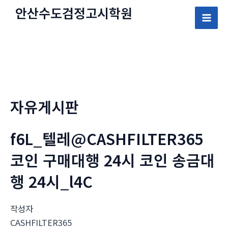
콘
안산수도
검정고시
학원
텐
Mai
츠
로
Men
건
너
뛰
자유게시판
기
f6L_텔레@CASHFILTER365
코인 구매대행 24시 코인 송금대
행 24시_l4C
작성자
CASHFILTER365