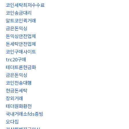
코인세탁최저수수료
코인송금대리
알트코인퀵거래
금은돈믹싱
돈믹싱안전업체
돈세탁안전업체
코인구매사이트
trc20구매
테더트론현금화
금은돈믹싱
코인전송대행
현금돈세탁
장외거래
테더원화환전
국내거래소fds증빙
오다집