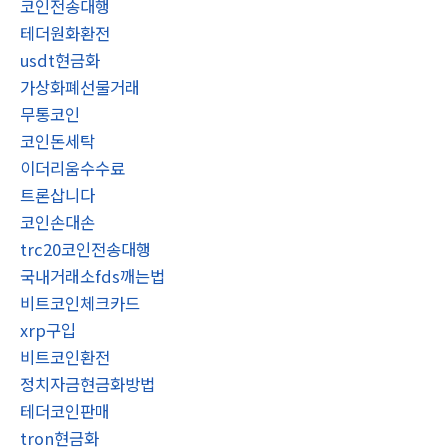
코인전송대행
테더원화환전
usdt현금화
가상화폐선물거래
무통코인
코인돈세탁
이더리움수수료
트론삽니다
코인손대손
trc20코인전송대행
국내거래소fds깨는법
비트코인체크카드
xrp구입
비트코인환전
정치자금현금화방법
테더코인판매
tron현금화