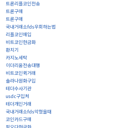
트론리플코인전송
트론구매
트론구매
국내거래소fds우회하는법
리플코인매입
비트코인현금화
환치기
카지노세탁
이더리움전송대행
비트코인퀵거래
솔라나원화구입
테더수사기관
usdc구입처
테더개인거래
국내거래소fds막혔을때
코인카드구매
핑오다현금화