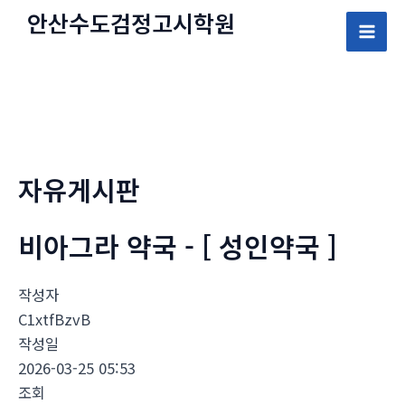
콘
안산수도
검정고시
학원
텐
Mai
츠
로
Men
건
너
뛰
자유게시판
기
비아그라 약국 - [ 성인약국 ]
작성자
C1xtfBzvB
작성일
2026-03-25 05:53
조회