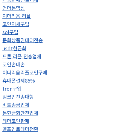
언더돈믹싱
이더리움 리플
코인이체구입
sol구입
문화상품권테더전송
usdt현금화
트론 리플 전송업체
코인손대손
이더리움리플코인구매
휴대폰결제85%
tron구입
밈코인전송대행
비트송금업체
돈현금화안전업체
테더코인판매
엘포인트테더전환