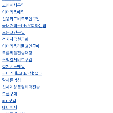
코인이체구입
이더리움매입
신용카드비트코인구입
국내거래소fds우회하는법
모든코인구입
정치자금현금화
이더리움리플코인구매
트론리플전송대행
소액결제비트구입
컬쳐랜드매입
국내거래소fds막혔을때
탈세돈믹싱
신세계상품권테더전송
트론구매
xrp구입
테더이체