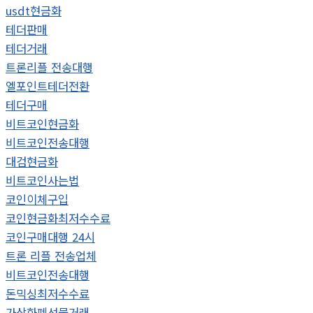
usdt현금화
테더판매
테더거래
트론리플 전송대행
엘포인트테더전환
테더구매
비트코인현금화
비트코인전송대행
대검현금화
비트코인사는법
코인이체구입
코인현금화최저수수료
코인구매대행 24시
트론 리플 전송업체
비트코인전송대행
돈믹싱최저수수료
가상화폐선물거래