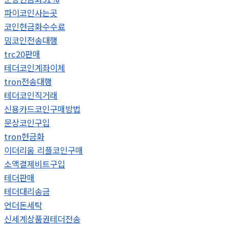
파이코인사는곳
코인현금화수수료
밈코인전송대행
trc20판매
테더코인계좌이체
tron전송대행
테더코인직거래
신용카드코인구매방법
문상코인구입
tron현금화
이더리움 리플코인구매
소액결제비트구입
테더판매
테더대리송금
언더돈세탁
신세계상품권테더전송