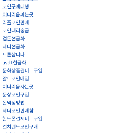
코인구매대행
이더리움파는곳
리플코인판매
코인대리송금
검돈현금화
테더현금화
트론삽니다
usdt현금화
문화상품권비트구입
알트코인매입
이더리움사는곳
문상코인구입
돈믹싱방법
테더코인판매함
핸드폰결제비트구입
컬쳐랜드코인구매