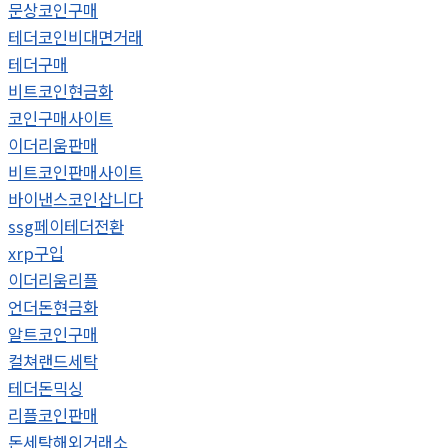
문상코인구매
테더코인비대면거래
테더구매
비트코인현금화
코인구매사이트
이더리움판매
비트코인판매사이트
바이낸스코인삽니다
ssg페이테더전환
xrp구입
이더리움리플
언더돈현금화
알트코인구매
컬쳐랜드세탁
테더돈믹싱
리플코인판매
돈세탁해외거래소