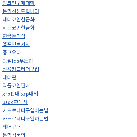
밈코인구매대행
돈믹싱해드립니다
테더코인현금화
비트코인현금화
현금돈믹싱
엘포인트세탁
중고오다
빗썸fds푸는법
신용카드테더구입
테더판매
리플코인판매
xrp판매 xrp매입
usdc판매처
카드로테더구입하는법
카드로테더구입하는법
테더구매
돈믹싱문의