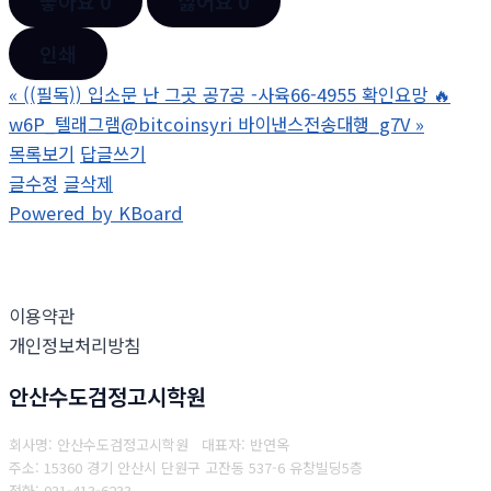
좋아요
0
싫어요
0
인쇄
«
((필독)) 입소문 난 그곳 공7공 -사육66-4955 확인요망 🔥
w6P_텔래그램@bitcoinsyri 바이낸스전송대행_g7V
»
목록보기
답글쓰기
글수정
글삭제
Powered by KBoard
이용약관
개인정보처리방침
안산수도검정고시학원
회사명: 안산수도검정고시학원 대표자: 반연옥
주소: 15360 경기 안산시 단원구 고잔동 537-6 유창빌딩5층
전화: 031-413-6233