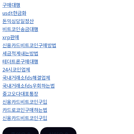
구매대행
usdt현금화
돈믹싱당일정산
비트코인송금대행
xrp판매
신용카드비트코인구매방법
세금적게내는방법
테더트론구매대행
24시코인업체
국내거래소fds해결업체
국내거래소fds우회하는법
중고오다대포통장
신용카드비트코인구입
카드로코인구매하는법
신용카드비트코인구입