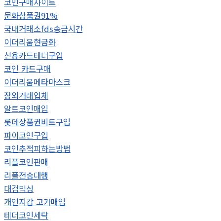
코인구매사이트
문화상품권91%
국내거래소fds송금시간
이더리움현금화
신용카드테더구입
코인 카드구매
이더리움메타마스크
장외거래업체
알트코인매입
롯데상품권비트구입
파이코인구입
코인추적피하는방법
리플코인판매
리플전송대행
대검믹싱
개인지갑 고가매입
테더코인세탁