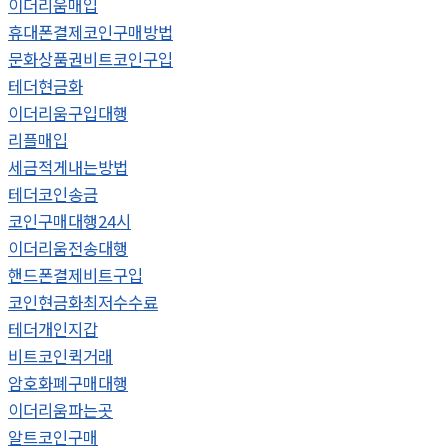
이더리움매입
휴대폰결제코인구매방법
문화상품권비트코인구입
테더현금화
이더리움구입대행
리플매입
세금적게내는방법
테더코인송금
코인구매대행24시
이더리움전송대행
핸드폰결제비트구입
코인현금화최저수수료
테더개인지갑
비트코인퀵거래
암호화폐구매대행
이더리움파는곳
알트코인구매