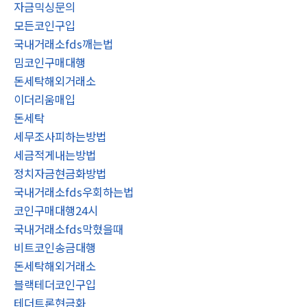
자금믹싱문의
모든코인구입
국내거래소fds깨는법
밈코인구매대행
돈세탁해외거래소
이더리움매입
돈세탁
세무조사피하는방법
세금적게내는방법
정치자금현금화방법
국내거래소fds우회하는법
코인구매대행24시
국내거래소fds막혔을때
비트코인송금대행
돈세탁해외거래소
블랙테더코인구입
테더트론현금화