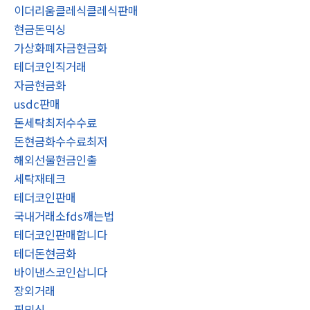
이더리움클레식클레식판매
현금돈믹싱
가상화폐자금현금화
테더코인직거래
자금현금화
usdc판매
돈세탁최저수수료
돈현금화수수료최저
해외선물현금인출
세탁재테크
테더코인판매
국내거래소fds깨는법
테더코인판매합니다
테더돈현금화
바이낸스코인삽니다
장외거래
핑믹싱