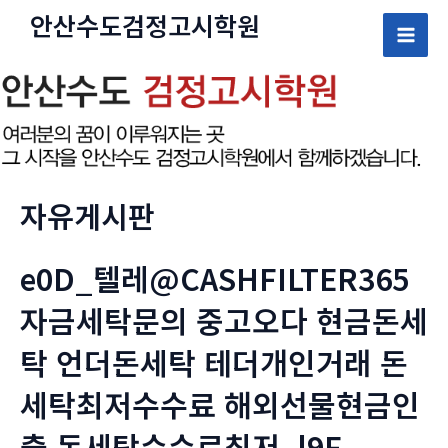
콘
안산수도
검정고시
학원
텐
Mai
츠
로
Men
건
너
뛰
기
자유게시판
e0D_텔레@CASHFILTER365
자금세탁문의 중고오다 현금돈세
탁 언더돈세탁 테더개인거래 돈
세탁최저수수료 해외선물현금인
출 돈세탁수수료최저_l9F