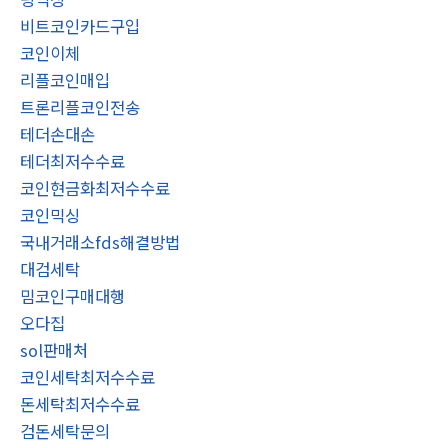
비트코인카드구입
코인이체
리플코인매입
트론리플코인전송
테더손대손
테더최저수수료
코인현금화최저수수료
코인믹싱
국내거래소fds해결방법
대검세탁
밈코인구매대행
오다집
sol판매처
코인세탁최저수수료
돈세탁최저수수료
검돈세탁문의