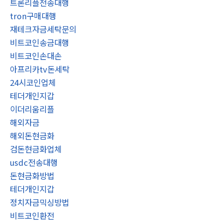
트론리플전송대행
tron구매대행
재테크자금세탁문의
비트코인송금대행
비트코인손대손
아프리카tv돈세탁
24시코인업체
테더개인지갑
이더리움리플
해외자금
해외돈현금화
검돈현금화업체
usdc전송대행
돈현금화방법
테더개인지갑
정치자금믹싱방법
비트코인환전