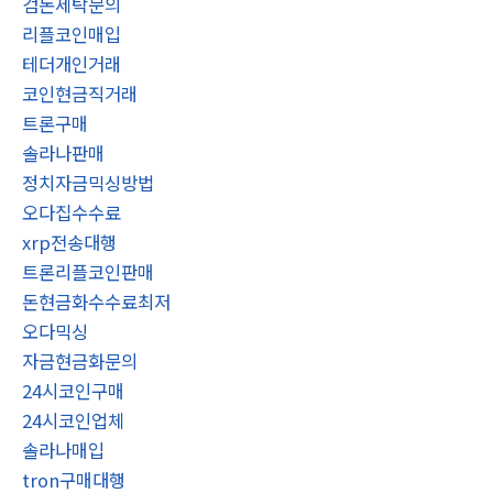
검돈세탁문의
리플코인매입
테더개인거래
코인현금직거래
트론구매
솔라나판매
정치자금믹싱방법
오다집수수료
xrp전송대행
트론리플코인판매
돈현금화수수료최저
오다믹싱
자금현금화문의
24시코인구매
24시코인업체
솔라나매입
tron구매대행