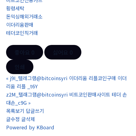
비트코인신용카드
횡령세탁
돈믹싱해외거래소
이더리움판매
테더코인직거래
좋아요
0
싫어요
0
인쇄
«
j9I_텔레그램@bitcoinsyri 이더리움 리플코인구매 이더
리움 리플 _t6Y
z2M_텔래그램@bitcoinsyri 비트코인판매사이트 테더 손
대손_c9G
»
목록보기
답글쓰기
글수정
글삭제
Powered by KBoard