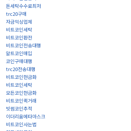
돈세탁수수료최저
trc20구매
자금믹싱업체
비트코인세탁
비트코인환전
비트코인전송대행
알트코인매입
코인구매대행
trc20전송대행
비트코인현금화
비트코인세탁
모든코인현금화
비트코인퀵거래
빗썸코인추적
이더리움메타마스크
비트코인사는법