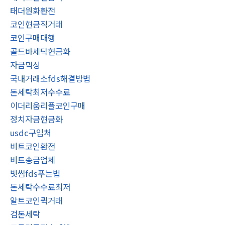
태더원화환전
코인현금직거래
코인구매대행
골드바세탁현금화
자금믹싱
국내거래소fds해결방법
돈세탁최저수수료
이더리움리플코인구매
정치자금현금화
usdc구입처
비트코인환전
비트송금업체
빗썸fds푸는법
돈세탁수수료최저
알트코인퀵거래
검돈세탁