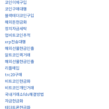
코인이체구입
코인구매대행
블랙테더코인구입
해외돈현금화
정치자금세탁
업비트코인추적
xrp전송대행
해외선물현금인출
알트코인퀵거래
해외선물현금인출
리플매입
trc20구매
비트코인현금화
비트코인개인거래
국내거래소fds해결방법
자금현금화
테더트론현금화