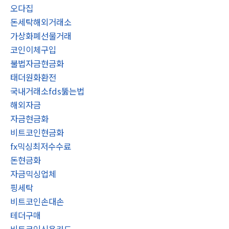
오다집
돈세탁해외거래소
가상화폐선물거래
코인이체구입
불법자금현금화
태더원화환전
국내거래소fds뚫는법
해외자금
자금현금화
비트코인현금화
fx믹싱최저수수료
돈현금화
자금믹싱업체
핑세탁
비트코인손대손
테더구매