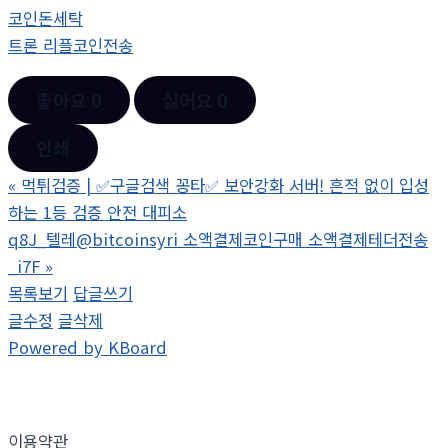
코인돈세탁
트론 리플코인전송
좋아요
0
싫어요
0
인쇄
«
먹튀검증 | ✅구글검색 꽁타✅ 보안강화 서버! 흔적 없이 입성
하는 1등 검증 안전 대피소
q8J_텔레@bitcoinsyri 소액결제코인구매 소액결제테더전송
_i7F
»
목록보기
답글쓰기
글수정
글삭제
Powered by KBoard
이용약관