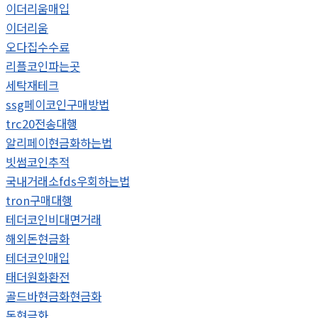
이더리움매입
이더리움
오다집수수료
리플코인파는곳
세탁재테크
ssg페이코인구매방법
trc20전송대행
알리페이현금화하는법
빗썸코인추적
국내거래소fds우회하는법
tron구매대행
테더코인비대면거래
해외돈현금화
테더코인매입
태더원화환전
골드바현금화현금화
돈현금화