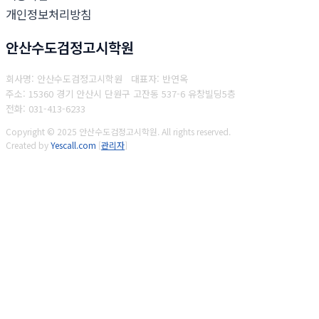
개인정보처리방침
안산수도검정고시학원
회사명: 안산수도검정고시학원 대표자: 반연옥
주소: 15360 경기 안산시 단원구 고잔동 537-6 유창빌딩5층
전화: 031-413-6233
Copyright © 2025 안산수도검정고시학원. All rights reserved.
Created by
Yescall.com
[
관리자
]