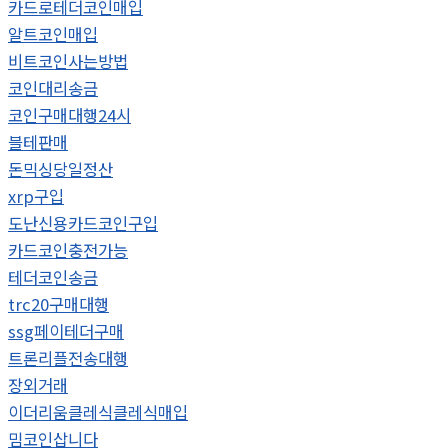
카드로테더코인매입
알트코인매입
비트코인사는방법
코인대리송금
코인구매대행24시
블테판매
돈믹싱당일정산
xrp구입
도난신용카드코인구입
카드코인충전가능
테더코인송금
trc20구매대행
ssg페이테더구매
트론리플전송대행
장외거래
이더리움클레식클레식매입
밈코인삽니다