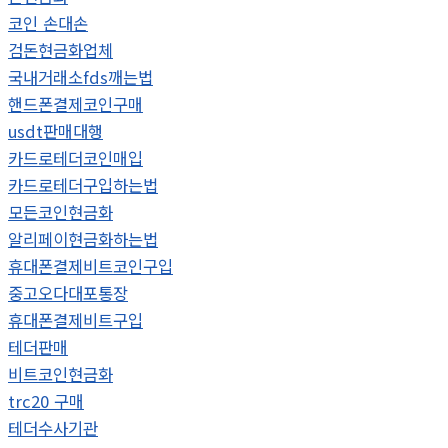
코인 손대손
검돈현금화업체
국내거래소fds깨는법
핸드폰결제코인구매
usdt판매대행
카드로테더코인매입
카드로테더구입하는법
모든코인현금화
알리페이현금화하는법
휴대폰결제비트코인구입
중고오다대포통장
휴대폰결제비트구입
테더판매
비트코인현금화
trc20 구매
테더수사기관