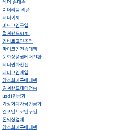
테더 손대손
이더리움 리플
테더이체
비트코인구입
컬쳐랜드91%
업비트코인추적
파이코인전송대행
문화상품권테더전환
테더원화환전
테더코인매입
암호화폐구매대행
컬쳐랜드테더전송
usdt현금화
가상화폐자금현금화
엘포인트코인구입
돈믹싱업체
암호화폐구매대행