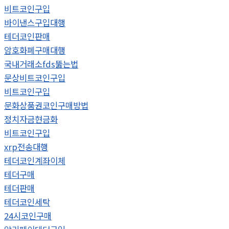
비트코인구입
바이낸스구입대행
테더코인판매
암호화폐구매대행
국내거래소fds뚫는법
문상비트코인구입
비트코인구입
문화상품권코인구매방법
정치자금현금화
비트코인구입
xrp전송대행
테더코인계좌이체
테더구매
테더판매
테더코인세탁
24시코인구매