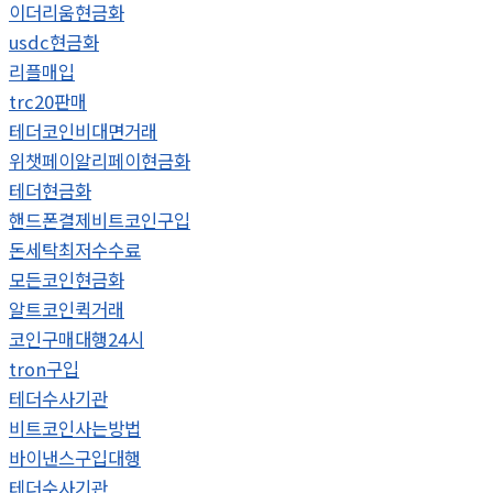
이더리움현금화
usdc현금화
리플매입
trc20판매
테더코인비대면거래
위챗페이알리페이현금화
테더현금화
핸드폰결제비트코인구입
돈세탁최저수수료
모든코인현금화
알트코인퀵거래
코인구매대행24시
tron구입
테더수사기관
비트코인사는방법
바이낸스구입대행
테더수사기관