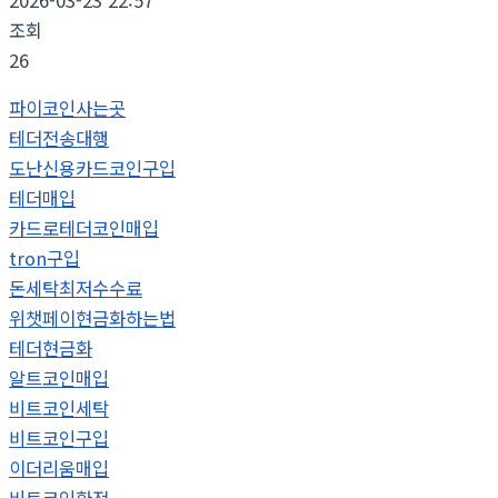
2026-03-23 22:57
조회
26
파이코인사는곳
테더전송대행
도난신용카드코인구입
테더매입
카드로테더코인매입
tron구입
돈세탁최저수수료
위챗페이현금화하는법
테더현금화
알트코인매입
비트코인세탁
비트코인구입
이더리움매입