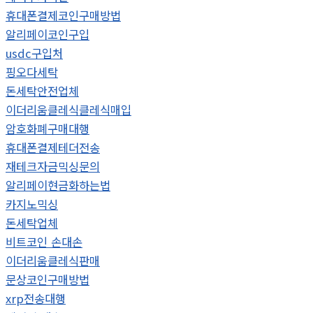
휴대폰결제코인구매방법
알리페이코인구입
usdc구입처
핑오다세탁
돈세탁안전업체
이더리움클레식클레식매입
암호화폐구매대행
휴대폰결제테더전송
재테크자금믹싱문의
알리페이현금화하는법
카지노믹싱
돈세탁업체
비트코인 손대손
이더리움클레식판매
문상코인구매방법
xrp전송대행