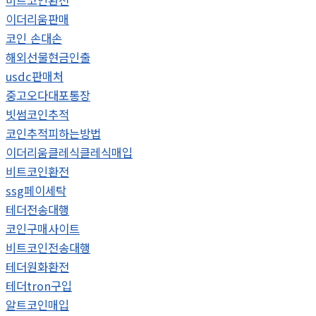
비트코인환전
이더리움판매
코인 손대손
해외선물현금인출
usdc판매처
중고오다대포통장
빗썸코인추적
코인추적피하는방법
이더리움클레식클레식매입
비트코인환전
ssg페이세탁
테더전송대행
코인구매사이트
비트코인전송대행
테더원화환전
테더tron구입
알트코인매입