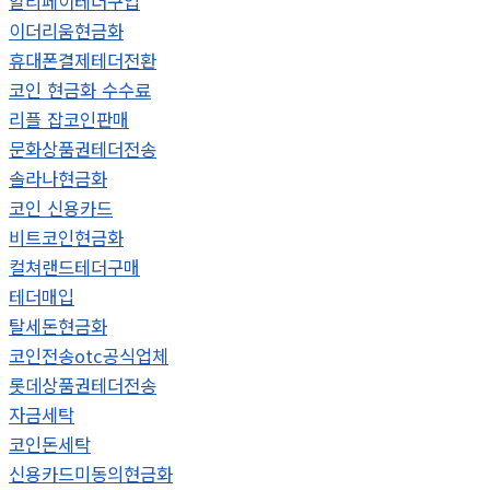
알리페이테더구입
이더리움현금화
휴대폰결제테더전환
코인 현금화 수수료
리플 잡코인판매
문화상품권테더전송
솔라나현금화
코인 신용카드
비트코인현금화
컬쳐랜드테더구매
테더매입
탈세돈현금화
코인전송otc공식업체
롯데상품권테더전송
자금세탁
코인돈세탁
신용카드미동의현금화