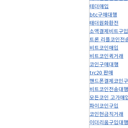
테더매입
btc구매대행
태더원화환전
소액결제비트구
트론 리플코인전
비트코인매입
비트코인퀵거래
코인구매대행
trc20 판매
핸드폰결제코인
비트코인전송대
모든코인 고가매
파이코인구입
코인현금직거래
이더리움구입대