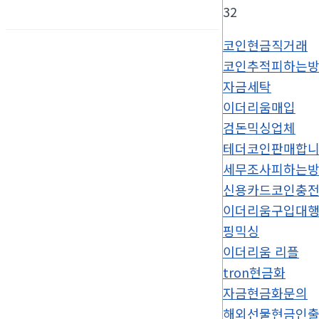
32
코인현금직거래
코인추적피하는
자금세탁
이더리움매입
검돈믹싱업체
테더코인판매합
세무조사피하는
신용카드코인충
이더리움구입대
핑믹싱
이더리움 리플
tron현금화
자금현금화문의
해외선물현금인