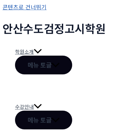
콘텐츠로 건너뛰기
안산수도
검정고시
학원
학원소개
메뉴 토글
수강안내
메뉴 토글