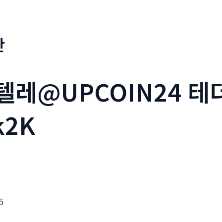
판
텔레@UPCOIN24 테
k2K
5