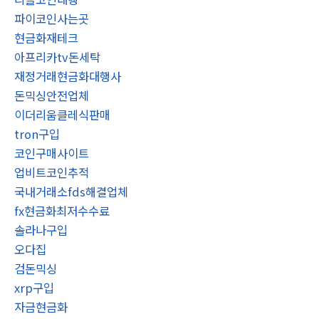
파이코인사는곳
현금화재테크
아프리카tv돈세탁
재정거래현금화대행사
돈믹싱안전업체
이더리움클레식판매
tron구입
코인구매사이트
업비트코인추적
국내거래소fds해결업체
fx현금화최저수수료
솔라나구입
오다집
검돈믹싱
xrp구입
자금현금화