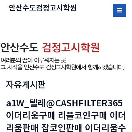
콘
안산수도
검정고시
학원
텐
Mai
츠
로
Men
건
너
뛰
기
자유게시판
a1W_텔레@CASHFILTER365
이더리움구매 리플코인구매 이더
리움판매 잡코인판매 이더리움수