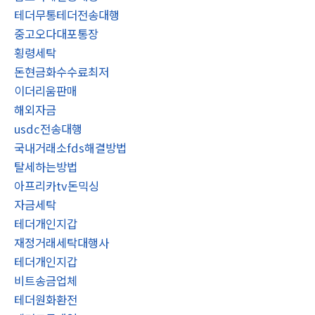
테더무통테더전송대행
중고오다대포통장
횡령세탁
돈현금화수수료최저
이더리움판매
해외자금
usdc전송대행
국내거래소fds해결방법
탈세하는방법
아프리카tv돈믹싱
자금세탁
테더개인지갑
재정거래세탁대행사
테더개인지갑
비트송금업체
테더원화환전