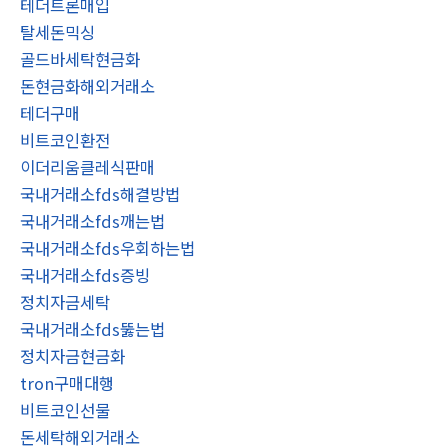
테더트론매입
탈세돈믹싱
골드바세탁현금화
돈현금화해외거래소
테더구매
비트코인환전
이더리움클레식판매
국내거래소fds해결방법
국내거래소fds깨는법
국내거래소fds우회하는법
국내거래소fds증빙
정치자금세탁
국내거래소fds뚫는법
정치자금현금화
tron구매대행
비트코인선물
돈세탁해외거래소