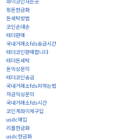
파이코인사는곳
핑돈현금화
돈세탁방법
코인손대손
테더판매
국내거래소fds송금시간
테더코인판매합니다
테더돈세탁
돈믹싱문의
테더코인송금
국내거래소fds피하는법
자금믹싱문의
국내거래소fds시간
코인계좌이체구입
usdc매입
리플현금화
usdc현금화