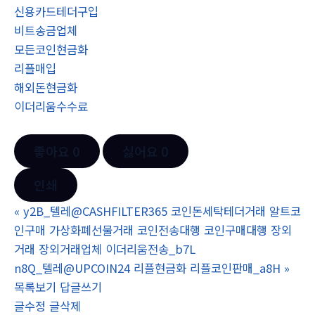
신용카드테더구입
비트송금업체
모든코인현금화
리플매입
해외돈현금화
이더리움수수료
좋아요
0
싫어요
0
인쇄
«
y2B_텔레@CASHFILTER365 코인돈세탁테더거래 알트코
인구매 가상화폐선물거래 코인전송대행 코인구매대행 장외
거래 장외거래업체 이더리움전송_b7L
n8Q_텔레@UPCOIN24 리플현금화 리플코인판매_a8H
»
목록보기
답글쓰기
글수정
글삭제