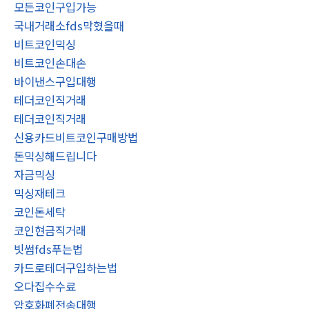
모든코인구입가능
국내거래소fds막혔을때
비트코인믹싱
비트코인손대손
바이낸스구입대행
테더코인직거래
테더코인직거래
신용카드비트코인구매방법
돈믹싱해드립니다
자금믹싱
믹싱재테크
코인돈세탁
코인현금직거래
빗썸fds푸는법
카드로테더구입하는법
오다집수수료
암호화폐전송대행