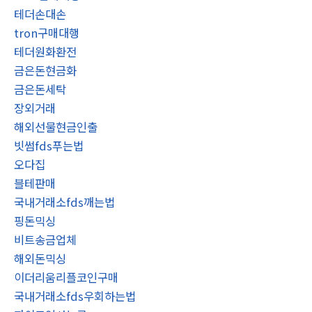
테더손대손
tron구매대행
테더원화환전
금은돈현금화
금은돈세탁
장외거래
해외선물현금인출
빗썸fds푸는법
오다집
블테판매
국내거래소fds깨는법
핑돈믹싱
비트송금업체
해외돈믹싱
이더리움리플코인구매
국내거래소fds우회하는법