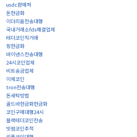
usdc판매처
돈현금화
이더리움전송대행
국내거래소fds해결업체
테더코인직거래
핑현금화
바이낸스전송대행
24시코인업체
비트송금업체
이체코인
tron전송대행
돈세탁방법
골드바현금화현금화
코인구매대행24시
블랙테더코인전송
빗썸코인추적
리플코인대행