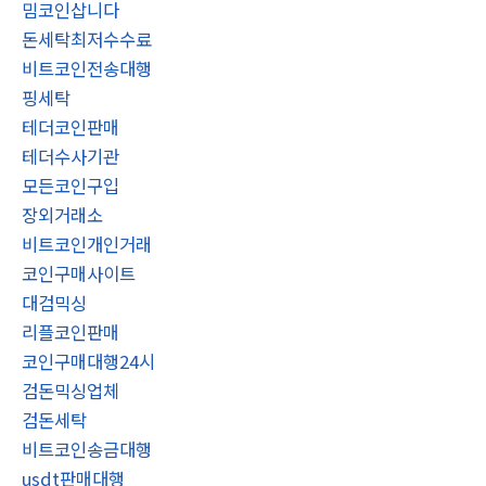
밈코인삽니다
돈세탁최저수수료
비트코인전송대행
핑세탁
테더코인판매
테더수사기관
모든코인구입
장외거래소
비트코인개인거래
코인구매사이트
대검믹싱
리플코인판매
코인구매대행24시
검돈믹싱업체
검돈세탁
비트코인송금대행
usdt판매대행