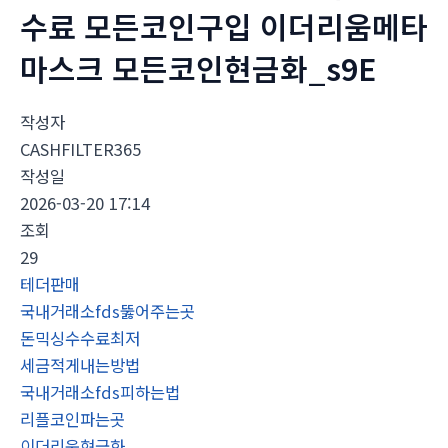
수료 모든코인구입 이더리움메타
마스크 모든코인현금화_s9E
작성자
CASHFILTER365
작성일
2026-03-20 17:14
조회
29
테더판매
국내거래소fds뚫어주는곳
돈믹싱수수료최저
세금적게내는방법
국내거래소fds피하는법
리플코인파는곳
이더리움현금화