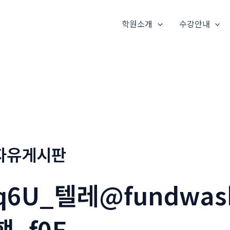
학원소개
수강안내
자유게시판
q6U_텔레@fundwa
행_f0E