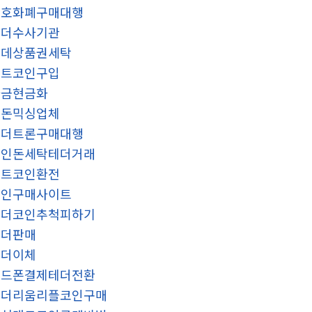
암호화폐구매대행
테더수사기관
롯데상품권세탁
비트코인구입
자금현금화
검돈믹싱업체
테더트론구매대행
코인돈세탁테더거래
비트코인환전
코인구매사이트
테더코인추척피하기
테더판매
테더이체
핸드폰결제테더전환
이더리움리플코인구매