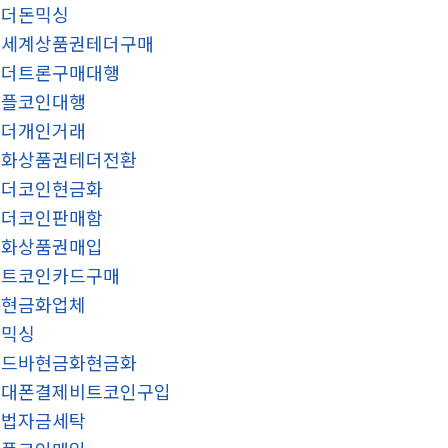
테더돈믹싱
신세계상품권테더구매
테더트론구매대행
리플코인대행
테더개인거래
문화상품권테더전환
테더코인현금화
테더코인판매함
문화상품권매입
비트코인카드구매
돈현금화업체
돈믹싱
골드바현금화현금화
휴대폰결제비트코인구입
불법자금세탁