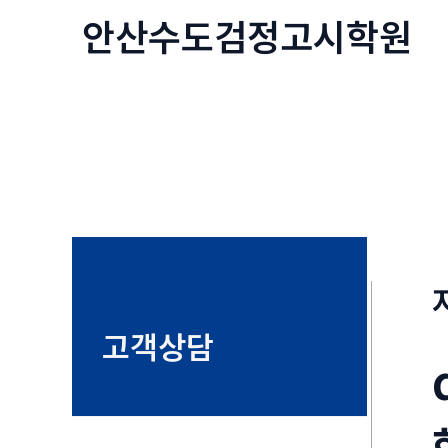
콘
안산수도
검정고시
학원
텐
츠
로
건
너
뛰
기
고객상담