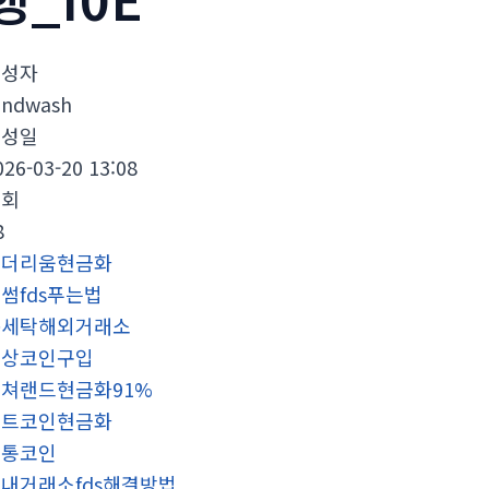
작성자
undwash
작성일
026-03-20 13:08
조회
8
이더리움현금화
썸fds푸는법
돈세탁해외거래소
문상코인구입
쳐랜드현금화91%
비트코인현금화
무통코인
내거래소fds해결방법