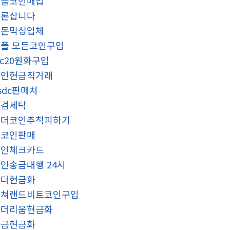
리플코인매입
트론삽니다
검돈믹싱업체
플 모든코인구입
rc20원화구입
코인현금직거래
sdc판매처
대검세탁
테더코인추척피하기
잡코인판매
코인체크카드
인송금대행 24시
테더현금화
컬쳐랜드비트코인구입
이더리움현금화
자금현금화