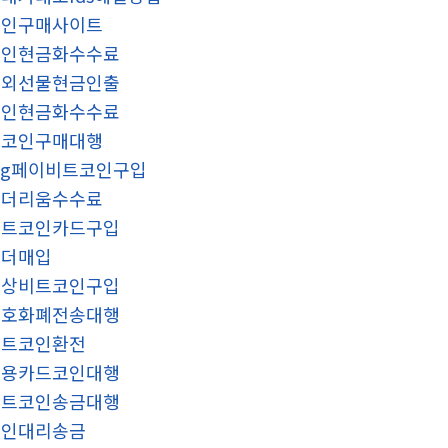
코인구매사이트
코인현금화수수료
해외선물현금인출
코인현금화수수료
밈코인구매대행
sg페이비트코인구입
이더리움수수료
비트코인카드구입
테더매입
문상비트코인구입
암호화폐전송대행
비트코인환전
신용카드코인대행
비트코인송금대행
코인대리송금