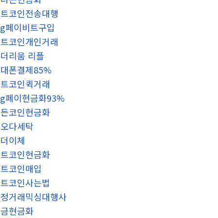
비트코인전송대행
sg페이비트구입
비트코인개인거래
더리움 리플
대폰결제85%
알트코인퀵거래
sg페이현금화93%
모든코인현금화
핑오다세탁
테더이체
비트코인현금화
비트코인매입
비트코인사는법
재정거래믹싱대행사
자금현금화