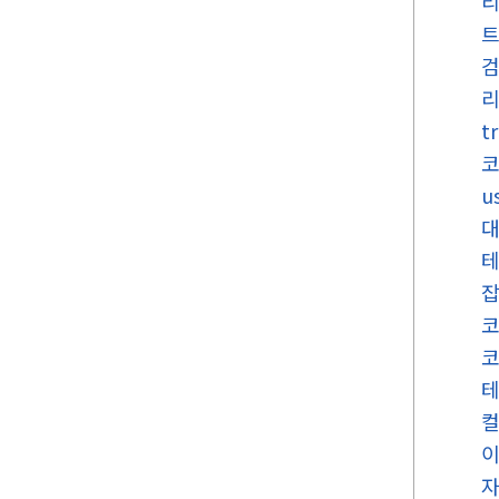
리
t
u
코