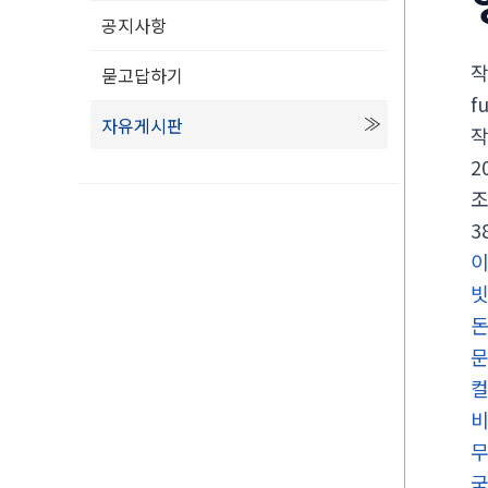
공지사항
묻고답하기
f
자유게시판
2
3
빗
컬
국