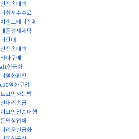
코인전송대행
테더최저수수료
컬쳐랜드테더전환
휴대폰결제세탁
테더판매
코인전송대행
솔라나구매
sdt현금화
태더원화환전
rc20원화구입
비트코인사는법
코인대리송금
파이코인전송대행
검돈믹싱업체
이더리움현금화
언더돈현금화