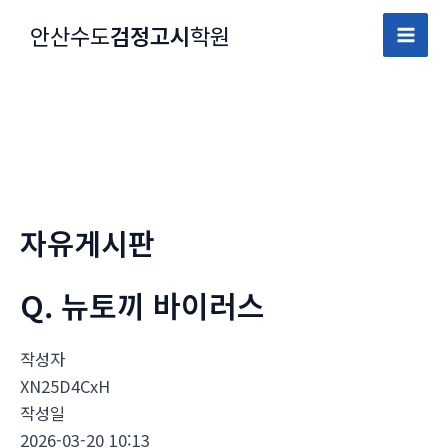
콘
안산수도
검정고시
학원
텐
Mai
츠
로
Men
건
너
뛰
기
자유게시판
Q. 뉴토끼 바이러스
작성자
XN25D4CxH
작성일
2026-03-20 10:13