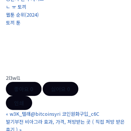
ㄴ ㅠ 토끼
웹툰 순위(2024)
토끼 툰
2l3wl1
좋아요
0
싫어요
0
인쇄
«
w3K_텔래@bitcoinsyri 코인원화구입_c6C
발기부전 비아그라 효과, 가격, 처방받는 곳 ( 직접 처방 받은
후기 )
»