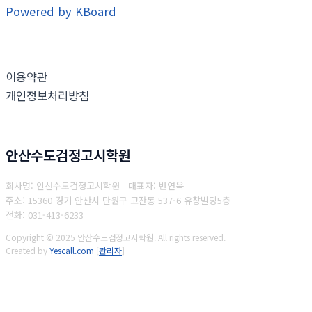
Powered by KBoard
이용약관
개인정보처리방침
안산수도검정고시학원
회사명: 안산수도검정고시학원 대표자: 반연옥
주소: 15360 경기 안산시 단원구 고잔동 537-6 유창빌딩5층
전화: 031-413-6233
Copyright © 2025 안산수도검정고시학원. All rights reserved.
Created by
Yescall.com
[
관리자
]