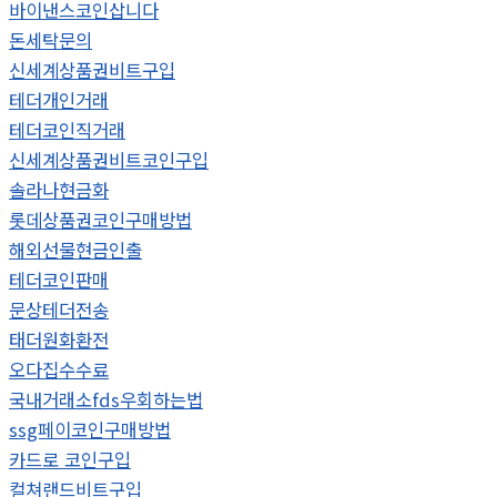
바이낸스코인삽니다
돈세탁문의
신세계상품권비트구입
테더개인거래
테더코인직거래
신세계상품권비트코인구입
솔라나현금화
롯데상품권코인구매방법
해외선물현금인출
테더코인판매
문상테더전송
태더원화환전
오다집수수료
국내거래소fds우회하는법
ssg페이코인구매방법
카드로 코인구입
컬쳐랜드비트구입