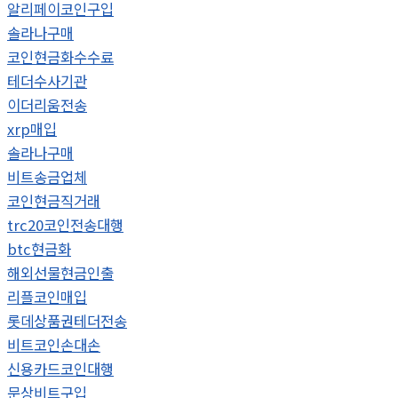
알리페이코인구입
솔라나구매
코인현금화수수료
테더수사기관
이더리움전송
xrp매입
솔라나구매
비트송금업체
코인현금직거래
trc20코인전송대행
btc현금화
해외선물현금인출
리플코인매입
롯데상품권테더전송
비트코인손대손
신용카드코인대행
문상비트구입