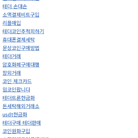
테더 손대손
소액결제비트구입
리플매입
테더코인추척피하기
휴대폰결제세탁
문상코인구매방법
테더거래
암호화폐구매대행
장외거래
코인 체크카드
밈코인팝니다
테더트론현금화
돈세탁해외거래소
usdt현금화
테더구매 테더판매
코인원화구입