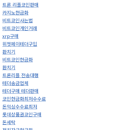
트론 리플코인판매
카지노현금화
비트코인사는법
비트코인개인거래
xrp구매
위쳇페이테더구입
환치기
비트코인현금화
환치기
트론리플 전송대행
테더송금업체
테더구매 테더판매
코인현금화최저수수료
돈믹싱수수료최저
롯데상품권코인구매
돈세탁