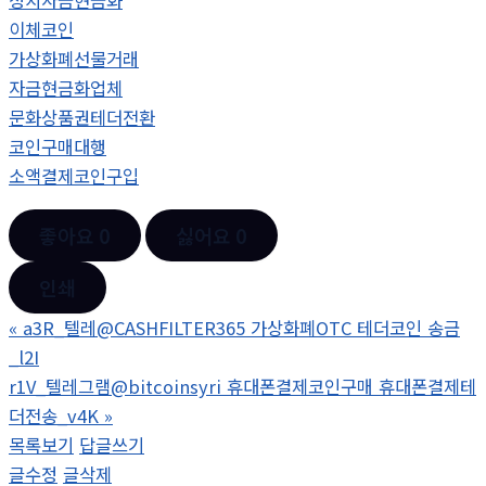
정치자금현금화
이체코인
가상화폐선물거래
자금현금화업체
문화상품권테더전환
코인구매대행
소액결제코인구입
좋아요
0
싫어요
0
인쇄
«
a3R_텔레@CASHFILTER365 가상화폐OTC 테더코인 송금
_l2I
r1V_텔레그램@bitcoinsyri 휴대폰결제코인구매 휴대폰결제테
더전송_v4K
»
목록보기
답글쓰기
글수정
글삭제