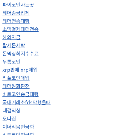
파이코인사는곳
테더송금업체
테더전송대행
소액결제테더전송
해외자금
탈세돈세탁
돈믹싱최저수수료
무통코인
xrp판매 xrp매입
리플코인매입
테더원화환전
비트코인송금대행
국내거래소fds막혔을때
대검믹싱
오다집
이더리움현금화
비트코인현금화