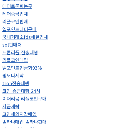
테더트론파는곳
테더송금업체
리플코인판매
엘포인트테더구매
국내거래소fds해결업체
sol판매처
트론리플 전송대행
리플코인매입
엘포인트현금화93%
핑오다세탁
tron전송대행
코인 송금대행 24시
이더리움 리플코인구매
자금세탁
코인해외지갑매입
솔라나매입 솔라나판매