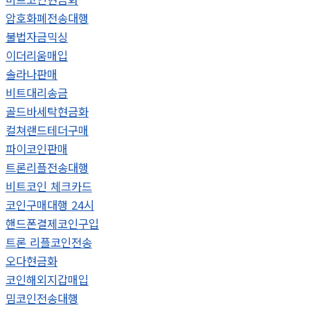
암호화폐전송대행
불법자금믹싱
이더리움매입
솔라나판매
비트대리송금
골드바세탁현금화
컬쳐랜드테더구매
파이코인판매
트론리플전송대행
비트코인 체크카드
코인구매대행 24시
핸드폰결제코인구입
트론 리플코인전송
오다현금화
코인해외지갑매입
밈코인전송대행