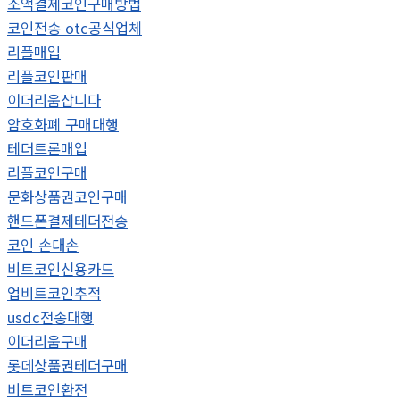
소액결제코인구매방법
코인전송 otc공식업체
리플매입
리플코인판매
이더리움삽니다
암호화폐 구매대행
테더트론매입
리플코인구매
문화상품권코인구매
핸드폰결제테더전송
코인 손대손
비트코인신용카드
업비트코인추적
usdc전송대행
이더리움구매
롯데상품권테더구매
비트코인환전