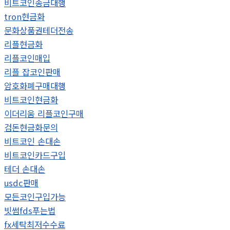
비트코인송금대행
tron현금화
문화상품권테더전송
리플현금화
리플코인매입
리플 잡코인판매
암호화폐구매대행
비트코인현금화
이더리움 리플코인구매
검돈현금화문의
비트코인 손대손
비트코인카드구입
테더 손대손
usdc판매
모든코인구입가능
빗썸fds푸는법
fx세탁최저수수료