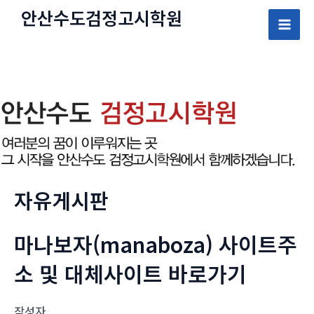
콘
안산수도
검정고시
학원
텐
Mai
츠
로
Men
건
너
뛰
기
자유게시판
마나보자(manaboza) 사이트주
소 및 대체사이트 바로가기
작성자