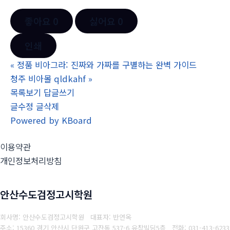
좋아요
0
싫어요
0
인쇄
«
정품 비아그라: 진짜와 가짜를 구별하는 완벽 가이드
청주 비아몰 qldkahf
»
목록보기
답글쓰기
글수정
글삭제
Powered by KBoard
이용약관
개인정보처리방침
안산수도검정고시학원
회사명: 안산수도검정고시학원 대표자: 반연옥
주소: 15360 경기 안산시 단원구 고잔동 537-6 유창빌딩5층
전화: 031-413-6233