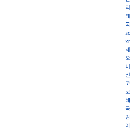
국
s
x
코
국
암
아