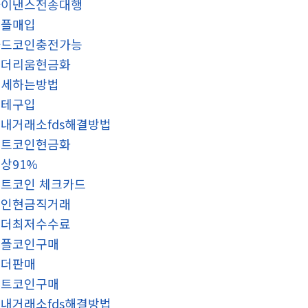
바이낸스전송대행
리플매입
카드코인충전가능
이더리움현금화
탈세하는방법
블테구입
내거래소fds해결방법
비트코인현금화
상91%
트코인 체크카드
코인현금직거래
테더최저수수료
리플코인구매
테더판매
알트코인구매
내거래소fds해결방법