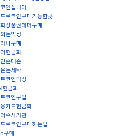
밈코인삽니다
카드로코인구매가능한곳
문화상품권테더구매
해외돈믹싱
솔라나구매
테더현금화
코인손대손
금은돈세탁
비트코인믹싱
ol현금화
비트코인구입
신용카드현금화
테더수사기관
카드로코인구매하는법
rp구매