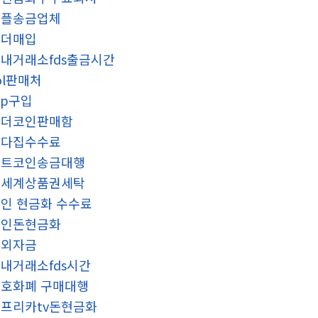
리플송금업체
테더매입
내거래소fds출금시간
ol판매처
rp구입
테더코인판매함
오다집수수료
비트코인송금대행
신세계상품권세탁
인 현금화 수수료
코인돈현금화
해외자금
내거래소fds시간
호화폐 구매대행
프리카tv돈현금화