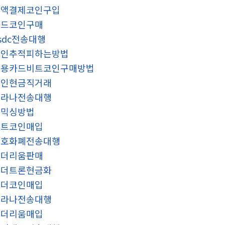
소액결제코인구입
카드코인구매
sdc전송대행
코인추적피하는방법
신용카드비트코인구매방법
코인현금직거래
솔라나전송대행
돈믹싱방법
알트코인매입
암호화폐전송대행
이더리움판매
테더트론현금화
테더코인매입
솔라나전송대행
이더리움매입