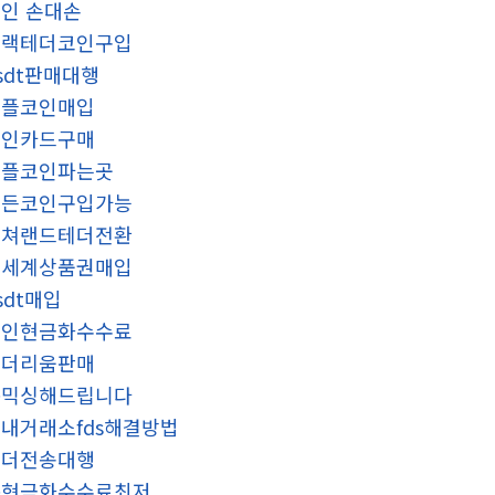
인 손대손
블랙테더코인구입
sdt판매대행
리플코인매입
코인카드구매
리플코인파는곳
모든코인구입가능
컬쳐랜드테더전환
신세계상품권매입
sdt매입
코인현금화수수료
이더리움판매
돈믹싱해드립니다
내거래소fds해결방법
테더전송대행
돈현금화수수료최저