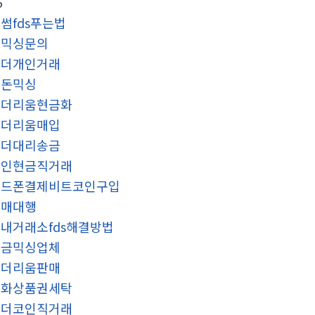
6
썸fds푸는법
돈믹싱문의
테더개인거래
검돈믹싱
이더리움현금화
이더리움매입
테더대리송금
코인현금직거래
핸드폰결제비트코인구입
구매대행
내거래소fds해결방법
자금믹싱업체
이더리움판매
문화상품권세탁
테더코인직거래