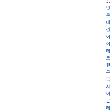
3
빗
국