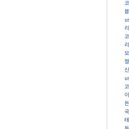
코
u
u
국