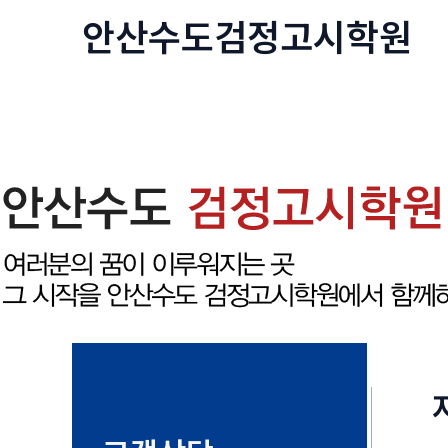
콘
안산수도
검정고시
학원
텐
츠
로
건
너
뛰
기