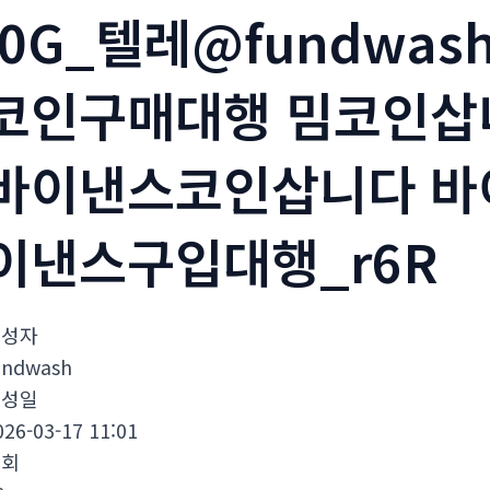
i0G_텔레@fundwa
코인구매대행 밈코인삽
바이낸스코인삽니다 바
이낸스구입대행_r6R
작성자
undwash
작성일
026-03-17 11:01
조회