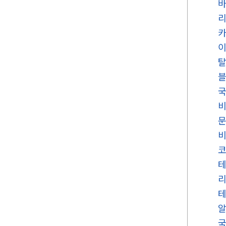
국
문
비
국