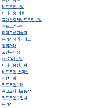
돈현금화문의
비트코인구입
이더리움 리플
휴대폰결제비트코인구입
알트코인구매
테더트론현금화
돈믹싱해외거래소
장외거래
코인돈믹싱
trc20사는법
이더리움현금화
비트코인 손대손
핑현금화
카드코인구매
중고오다대포통장
카드코인구입처
돈믹싱