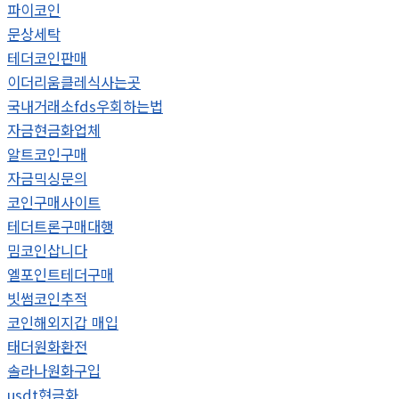
파이코인
문상세탁
테더코인판매
이더리움클레식사는곳
국내거래소fds우회하는법
자금현금화업체
알트코인구매
자금믹싱문의
코인구매사이트
테더트론구매대행
밈코인삽니다
엘포인트테더구매
빗썸코인추적
코인해외지갑 매입
태더원화환전
솔라나원화구입
usdt현금화