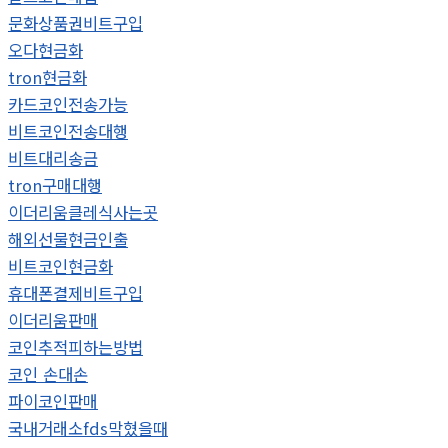
문화상품권비트구입
오다현금화
tron현금화
카드코인전송가능
비트코인전송대행
비트대리송금
tron구매대행
이더리움클레식사는곳
해외선물현금인출
비트코인현금화
휴대폰결제비트구입
이더리움판매
코인추적피하는방법
코인 손대손
파이코인판매
국내거래소fds막혔을때