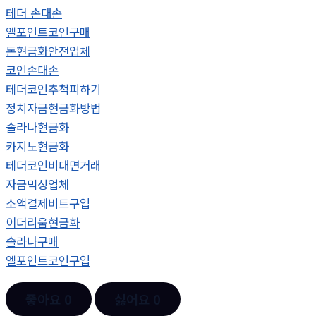
테더 손대손
엘포인트코인구매
돈현금화안전업체
코인손대손
테더코인추척피하기
정치자금현금화방법
솔라나현금화
카지노현금화
테더코인비대면거래
자금믹싱업체
소액결제비트구입
이더리움현금화
솔라나구매
엘포인트코인구입
좋아요
0
싫어요
0