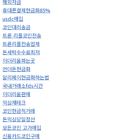
해외자금
휴대폰결제현금화85%
usdc매입
코인대리송금
트론 리플코인전송
트론리플전송업체
돈세탁수수료최저
이더리움파는곳
언더돈현금화
알리페이현금화하는법
국내거래소fds시간
이더리움판매
믹싱재테크
코인현금직거래
돈믹싱당일정산
모든코인 고가매입
신용카드코인구매