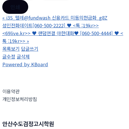
인쇄
«
i3S_텔레@fundwash 신용카드 미동의현금화_g8Z
성인전화데이트[060-500-2222] ♥ <톡 :19kr>>
<69live.kr>> ♥ 랜덤연결 야한대화♥ [060-500-4444] ♥ <
톡 :19kr>>
»
목록보기
답글쓰기
글수정
글삭제
Powered by KBoard
이용약관
개인정보처리방침
안산수도검정고시학원