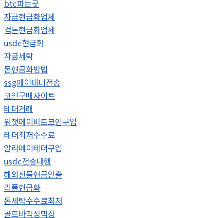
btc파는곳
자금현금화업체
검돈현금화업체
usdc현금화
자금세탁
돈현금화방법
ssg페이테더전송
코인구매사이트
테더거래
위챗페이비트코인구입
테더최저수수료
알리페이테더구입
usdc전송대행
해외선물현금인출
리플현금화
돈세탁수수료최저
골드바믹싱믹싱