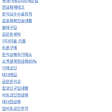
국내거래소fds깨는법
현금화재테크
돈믹싱수수료최저
암호화폐전송대행
블테구입
금은돈세탁
이더리움 리플
트론구매
돈믹싱해외거래소
소액결제현금화85%
이체코인
테더매입
금은돈믹싱
잡코인구입대행
비트코인현금화
테더현금화
업비트코인추적