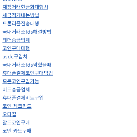
재정거래현금화대행사
세금적게내는방법
트론리플전송대행
국내거래소fds해결방법
테더송금업체
코인구매대행
usdc구입처
국내거래소fds막혔을때
휴대폰결제코인구매방법
모든코인구입가능
비트송금업체
휴대폰결제비트구입
코인 체크카드
오다집
알트코인구매
코인 카드구매