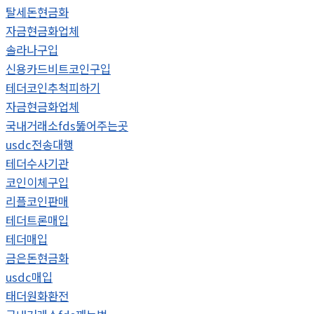
탈세돈현금화
자금현금화업체
솔라나구입
신용카드비트코인구입
테더코인추척피하기
자금현금화업체
국내거래소fds뚫어주는곳
usdc전송대행
테더수사기관
코인이체구입
리플코인판매
테더트론매입
테더매입
금은돈현금화
usdc매입
태더원화환전