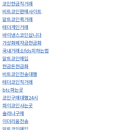
코인현금직거래
비트코인판매사이트
알트코인퀵거래
테더개인거래
바이낸스코인삽니다
가상화폐자금현금화
국내거래소fds피하는법
알트코인매입
현금돈현금화
비트코인전송대행
테더코인직거래
btc파는곳
코인구매대행24시
파이코인사는곳
솔라나구매
이더리움전송
알트코인매입