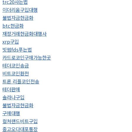
trc20사는법
이더리움구입대행
불법자금현금화
btc현금화
재정거래현금화대행사
xrp구입
빗썸fds푸는법
카드로코인구매가능한곳
테더코인송금
비트코인환전
트론 리플코인전송
테더판매
솔라나구입
불법자금현금화
구매대행
컬쳐랜드비트구입
중고오다대포통장