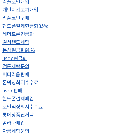
리플코인매입
개인지갑고가매입
리플코인구매
핸드폰결제현금화85%
테더트론현금화
컬쳐랜드세탁
문상현금화91%
usdc현금화
검돈세탁문의
이더리움판매
돈믹싱최저수수료
usdc판매
핸드폰결제매입
코인믹싱최저수수료
롯데상품권세탁
솔라나매입
자금세탁문의