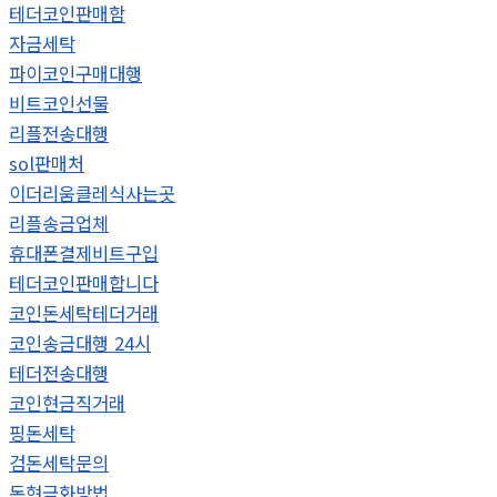
테더코인판매함
자금세탁
파이코인구매대행
비트코인선물
리플전송대행
sol판매처
이더리움클레식사는곳
리플송금업체
휴대폰결제비트구입
테더코인판매합니다
코인돈세탁테더거래
코인송금대행 24시
테더전송대행
코인현금직거래
핑돈세탁
검돈세탁문의
돈현금화방법