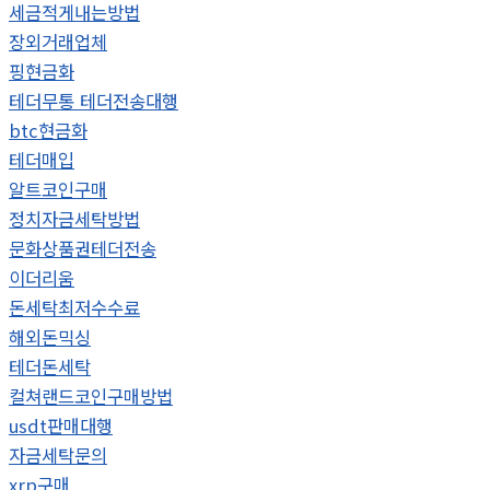
세금적게내는방법
장외거래업체
핑현금화
테더무통 테더전송대행
btc현금화
테더매입
알트코인구매
정치자금세탁방법
문화상품권테더전송
이더리움
돈세탁최저수수료
해외돈믹싱
테더돈세탁
컬쳐랜드코인구매방법
usdt판매대행
자금세탁문의
xrp구매