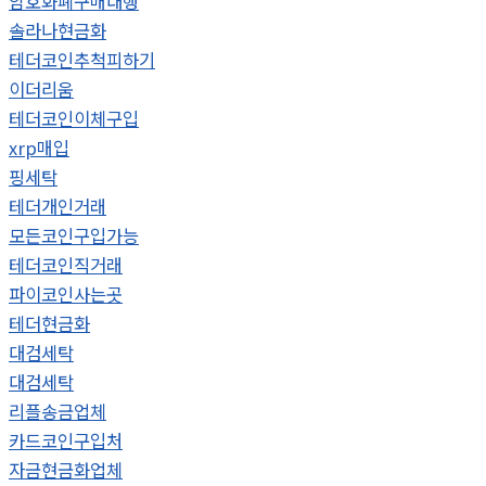
암호화폐구매대행
솔라나현금화
테더코인추척피하기
이더리움
테더코인이체구입
xrp매입
핑세탁
테더개인거래
모든코인구입가능
테더코인직거래
파이코인사는곳
테더현금화
대검세탁
대검세탁
리플송금업체
카드코인구입처
자금현금화업체