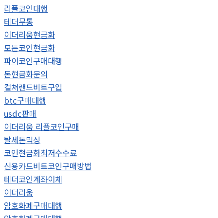
리플코인대행
테더무통
이더리움현금화
모든코인현금화
파이코인구매대행
돈현금화문의
컬쳐랜드비트구입
btc구매대행
usdc판매
이더리움 리플코인구매
탈세돈믹싱
코인현금화최저수수료
신용카드비트코인구매방법
테더코인계좌이체
이더리움
암호화폐구매대행