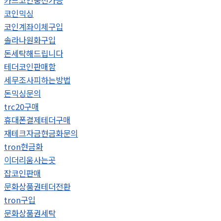
카드코인충전가능
코인믹싱
코인계좌이체구입
솔라나원화구입
돈세탁해드립니다
테더코인판매함
세무조사피하는방법
돈믹싱문의
trc20구매
휴대폰결제테더구매
재테크자금현금화문의
tron현금화
이더리움사는곳
잡코인판매
문화상품권테더전환
tron구입
문화상품권세탁