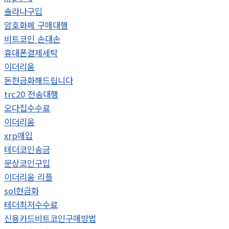
솔라나구입
암호화폐 구매대행
비트코인 손대손
휴대폰결제세탁
이더리움
돈현금화해드립니다
trc20 전송대행
오다집수수료
이더리움
xrp매입
테더코인송금
문상코인구입
이더리움 리플
sol현금화
테더최저수수료
신용카드비트코인구매방법