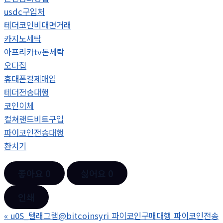
usdc구입처
테더코인비대면거래
카지노세탁
아프리카tv돈세탁
오다집
휴대폰결제매입
테더전송대행
코인이체
컬쳐랜드비트구입
파이코인전송대행
환치기
좋아요
0
싫어요
0
인쇄
«
u0S_텔래그램@bitcoinsyri 파이코인구매대행 파이코인전송