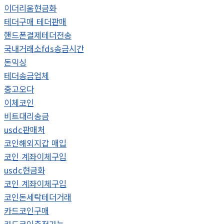
이더리움현금화
테더구매 테더판매
핸드폰결제테더전송
국내거래소fds송금시간
돈믹싱
테더송금업체
중고오다
이체코인
비트대리송금
usdc판매처
코인해외지갑 매입
코인 계좌이체구입
usdc현금화
코인 계좌이체구입
코인돈세탁테더거래
카드코인구매