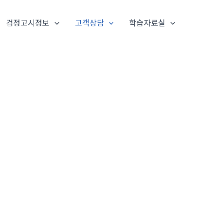
검정고시정보
고객상담
학습자료실