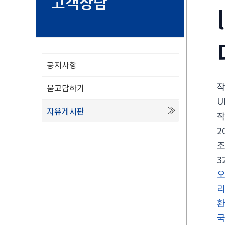
고객상담
공지사항
묻고답하기
U
자유게시판
2
3
국