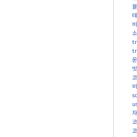
테
소
t
t
빗
s
u
코