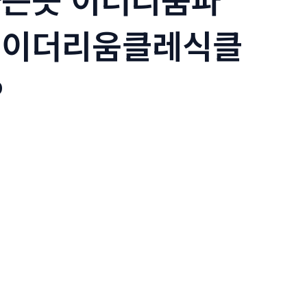
 이더리움클레식클
P