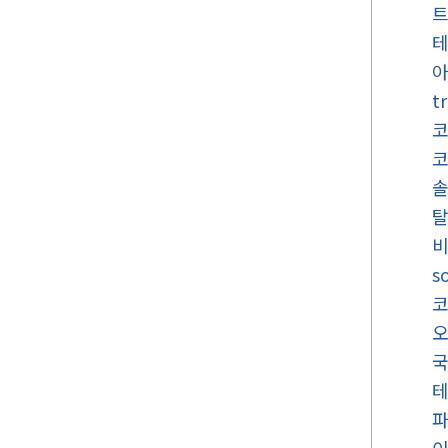
아
t
코
s
국