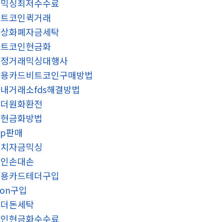
돈믹싱최저수수료
알트코인퀵거래
가상화폐자금세탁
비트코인현금화
재정거래믹싱대행사
신용카드비트코인구매방법
내거래소fds해결방법
태더원화환전
돈현금화방법
rp판매
정치자금믹싱
코인손대손
신용카드테더구입
ron구입
언더돈세탁
코인현금화수수료