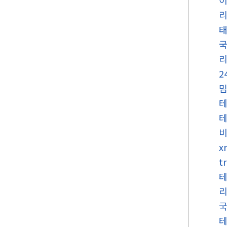
국
2
x
t
국