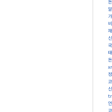
국
x
t