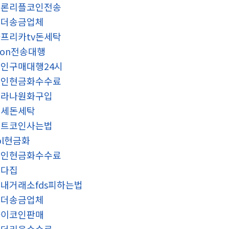
트론리플코인전송
테더송금업체
프리카tv돈세탁
ron전송대행
인구매대행24시
코인현금화수수료
솔라나원화구입
탈세돈세탁
비트코인사는법
ol현금화
코인현금화수수료
오다집
내거래소fds피하는법
테더송금업체
파이코인판매