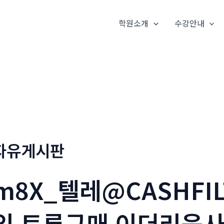
학원소개
수강안내
자유게시판
m8X_텔레@CASHFILT
입 트론구매 이더리움