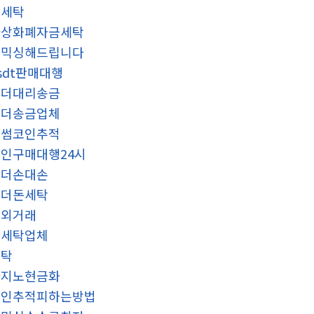
돈세탁
가상화폐자금세탁
돈믹싱해드립니다
sdt판매대행
테더대리송금
테더송금업체
빗썸코인추적
인구매대행24시
테더손대손
언더돈세탁
장외거래
돈세탁업체
세탁
카지노현금화
코인추적피하는방법