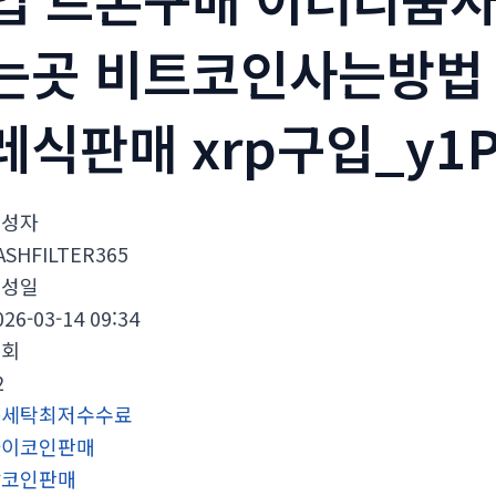
는곳 비트코인사는방법
레식판매 xrp구입_y1
작성자
ASHFILTER365
작성일
026-03-14 09:34
조회
2
돈세탁최저수수료
파이코인판매
잡코인판매