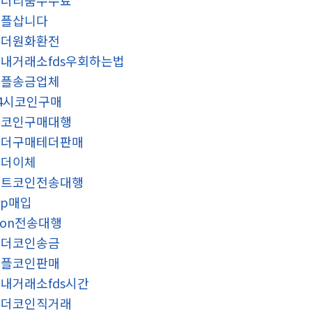
이더리움수수료
리플삽니다
태더원화환전
내거래소fds우회하는법
리플송금업체
4시코인구매
밈코인구매대행
테더구매테더판매
테더이체
비트코인전송대행
rp매입
ron전송대행
테더코인송금
리플코인판매
내거래소fds시간
테더코인직거래