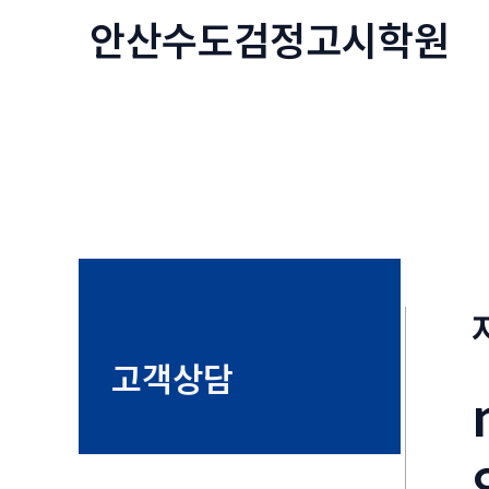
콘
안산수도
검정고시
학원
텐
츠
로
건
너
뛰
기
고객상담