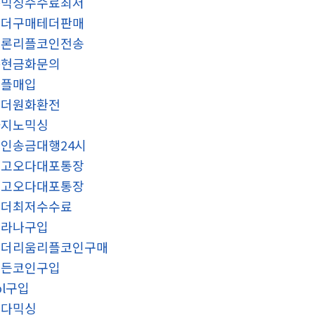
돈믹싱수수료최저
테더구매테더판매
트론리플코인전송
돈현금화문의
리플매입
태더원화환전
카지노믹싱
인송금대행24시
중고오다대포통장
중고오다대포통장
테더최저수수료
솔라나구입
이더리움리플코인구매
모든코인구입
ol구입
오다믹싱