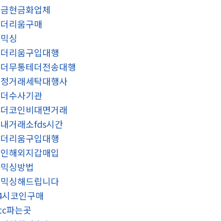
자금현금화업체
이더리움구매
돈믹싱
이더리움구입대행
테더무통테더전송대행
재정거래세탁대행사
테더수사기관
테더코인비대면거래
내거래소fds시간
이더리움구입대행
코인해외지갑매입
돈믹싱방법
돈믹싱해드립니다
4시코인구매
tc파는곳