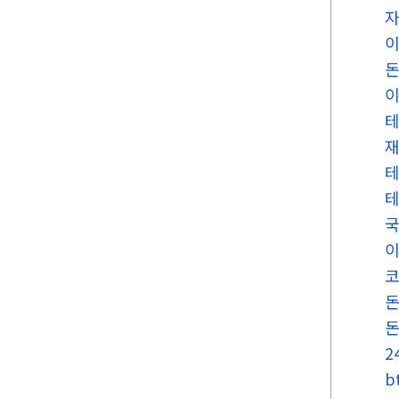
국
2
b