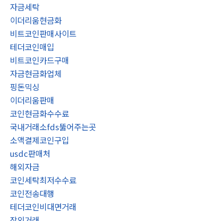
자금세탁
이더리움현금화
비트코인판매사이트
테더코인매입
비트코인카드구매
자금현금화업체
핑돈믹싱
이더리움판매
코인현금화수수료
국내거래소fds뚫어주는곳
소액결제코인구입
usdc판매처
해외자금
코인세탁최저수수료
코인전송대행
테더코인비대면거래
장외거래