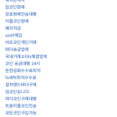
잡코인판매
암호화폐전송대행
리플코인판매
해외자금
usdt매입
비트코인개인거래
테더송금업체
국내거래소fds해결업체
코인 송금대행 24시
돈현금화수수료최저
fx세탁최저수수료
컬쳐랜드테더구매
밈코인삽니다
파이코인구매대행
트론리플코인전송
모든코인구입가능