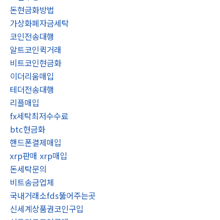
돈현금화방법
가상화폐자금세탁
코인전송대행
알트코인퀵거래
비트코인현금화
이더리움매입
테더전송대행
리플매입
fx세탁최저수수료
btc현금화
핸드폰결제매입
xrp판매 xrp매입
돈세탁문의
비트송금업체
국내거래소fds뚫어주는곳
신세계상품권코인구입