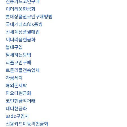
신용카드코인구매
이더리움현금화
롯데상품권코인구매방법
국내거래소fds증빙
신세계상품권매입
이더리움현금화
블테구입
탈세하는방법
리플코인구매
트론리플전송업체
자금세탁
해외돈세탁
핑오다현금화
코인현금직거래
테더현금화
usdc구입처
신용카드미동의현금화