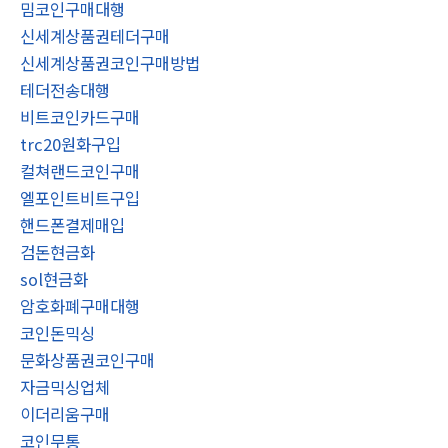
밈코인구매대행
신세계상품권테더구매
신세계상품권코인구매방법
테더전송대행
비트코인카드구매
trc20원화구입
컬쳐랜드코인구매
엘포인트비트구입
핸드폰결제매입
검돈현금화
sol현금화
암호화폐구매대행
코인돈믹싱
문화상품권코인구매
자금믹싱업체
이더리움구매
코인무통