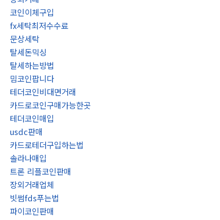
코인이체구입
fx세탁최저수수료
문상세탁
탈세돈믹싱
탈세하는방법
밈코인팝니다
테더코인비대면거래
카드로코인구매가능한곳
테더코인매입
usdc판매
카드로테더구입하는법
솔라나매입
트론 리플코인판매
장외거래업체
빗썸fds푸는법
파이코인판매