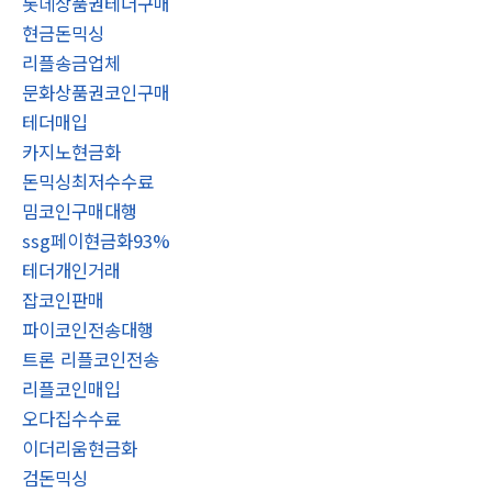
롯데상품권테더구매
현금돈믹싱
리플송금업체
문화상품권코인구매
테더매입
카지노현금화
돈믹싱최저수수료
밈코인구매대행
ssg페이현금화93%
테더개인거래
잡코인판매
파이코인전송대행
트론 리플코인전송
리플코인매입
오다집수수료
이더리움현금화
검돈믹싱