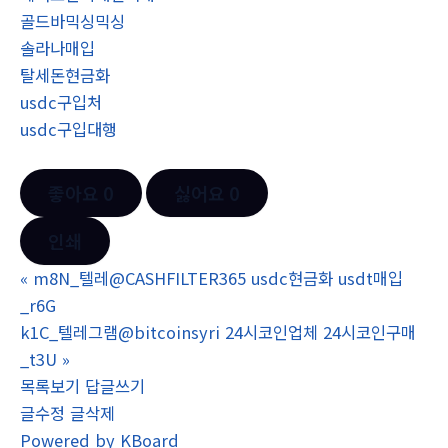
골드바믹싱믹싱
솔라나매입
탈세돈현금화
usdc구입처
usdc구입대행
좋아요
0
싫어요
0
인쇄
«
m8N_텔레@CASHFILTER365 usdc현금화 usdt매입
_r6G
k1C_텔레그램@bitcoinsyri 24시코인업체 24시코인구매
_t3U
»
목록보기
답글쓰기
글수정
글삭제
Powered by KBoard