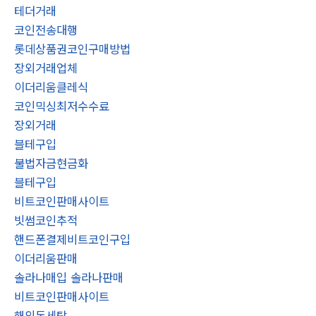
테더거래
코인전송대행
롯데상품권코인구매방법
장외거래업체
이더리움클레식
코인믹싱최저수수료
장외거래
블테구입
불법자금현금화
블테구입
비트코인판매사이트
빗썸코인추적
핸드폰결제비트코인구입
이더리움판매
솔라나매입 솔라나판매
비트코인판매사이트
해외돈세탁