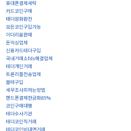
휴대폰결제세탁
카드코인구매
태더원화환전
모든코인구입가능
이더리움판매
돈믹싱업체
신용카드테더구입
국내거래소fds해결업체
테더개인거래
트론리플전송업체
블테구입
세무조사피하는방법
핸드폰결제현금화85%
코인구매대행
테더수사기관
테더코인직거래
테더코인비대면거래