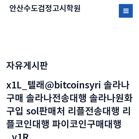
콘
안산수도
검정고시
학원
텐
Mai
츠
로
Men
건
너
뛰
자유게시판
기
x1L_텔래@bitcoinsyri 솔라나
구매 솔라나전송대행 솔라나원화
구입 sol판매처 리플전송대행 리
플코인대행 파이코인구매대행
_y1R