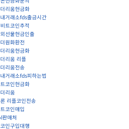
검돈현금화문의
이더리움현금화
내거래소fds출금시간
업비트코인추적
해외선물현금인출
태더원화환전
이더리움현금화
더리움 리플
이더리움전송
내거래소fds피하는법
비트코인현금화
이더리움
론 리플코인전송
비트코인매입
ol판매처
잡코인구입대행