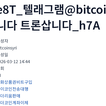
e8T_텔래그램@bitco
니다 트론삽니다_h7A
작성자
tcoinsyri
작성일
026-03-12 14:44
조회
3
문화상품권비트구입
파이코인전송대행
이더리움판매
테더코인계좌이체