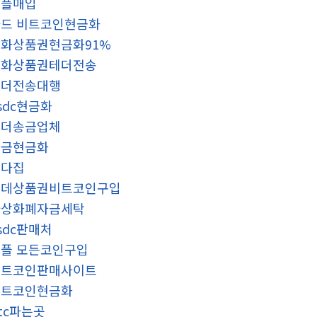
리플매입
드 비트코인현금화
화상품권현금화91%
문화상품권테더전송
테더전송대행
sdc현금화
테더송금업체
자금현금화
오다집
롯데상품권비트코인구입
가상화폐자금세탁
sdc판매처
플 모든코인구입
비트코인판매사이트
비트코인현금화
tc파는곳