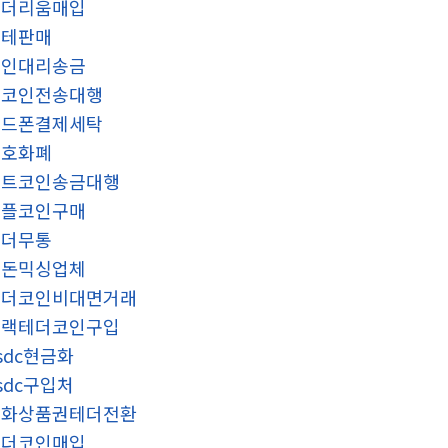
이더리움매입
블테판매
코인대리송금
밈코인전송대행
핸드폰결제세탁
암호화폐
비트코인송금대행
리플코인구매
테더무통
검돈믹싱업체
테더코인비대면거래
블랙테더코인구입
sdc현금화
sdc구입처
문화상품권테더전환
테더코인매입