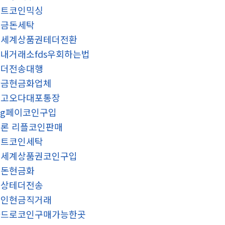
비트코인믹싱
현금돈세탁
신세계상품권테더전환
내거래소fds우회하는법
테더전송대행
자금현금화업체
중고오다대포통장
sg페이코인구입
론 리플코인판매
비트코인세탁
신세계상품권코인구입
검돈현금화
문상테더전송
코인현금직거래
카드로코인구매가능한곳