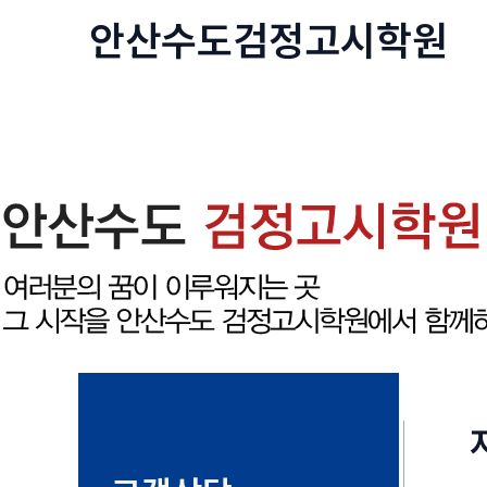
콘
안산수도
검정고시
학원
텐
츠
로
건
너
뛰
기