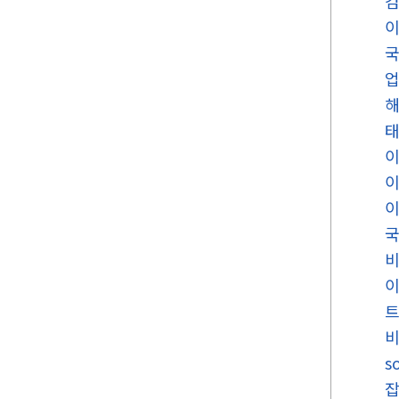
국
이
국
트
s