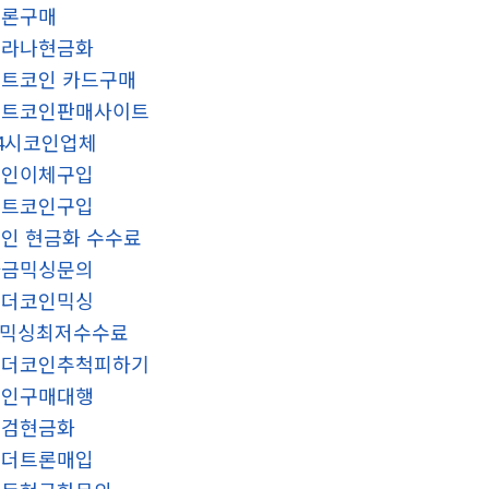
트론구매
솔라나현금화
트코인 카드구매
비트코인판매사이트
4시코인업체
코인이체구입
비트코인구입
인 현금화 수수료
자금믹싱문의
테더코인믹싱
x믹싱최저수수료
테더코인추척피하기
코인구매대행
대검현금화
테더트론매입