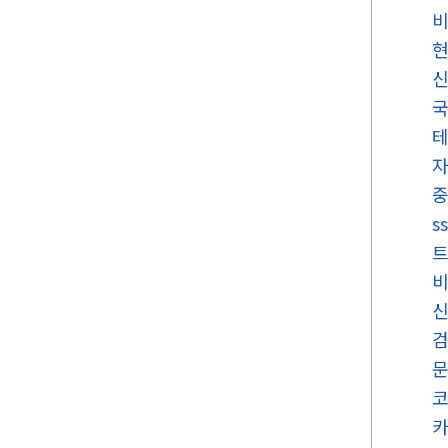
국
s
트