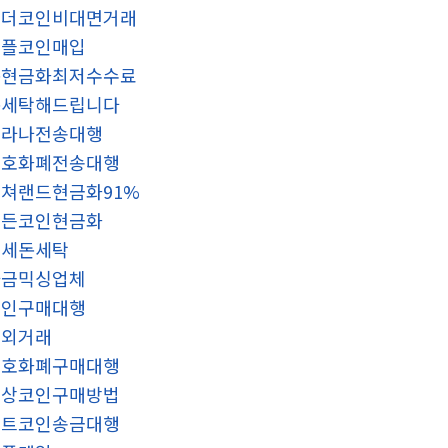
테더코인비대면거래
리플코인매입
돈현금화최저수수료
돈세탁해드립니다
솔라나전송대행
암호화폐전송대행
쳐랜드현금화91%
모든코인현금화
탈세돈세탁
자금믹싱업체
코인구매대행
장외거래
암호화폐구매대행
문상코인구매방법
비트코인송금대행