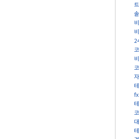
비
2
코
f