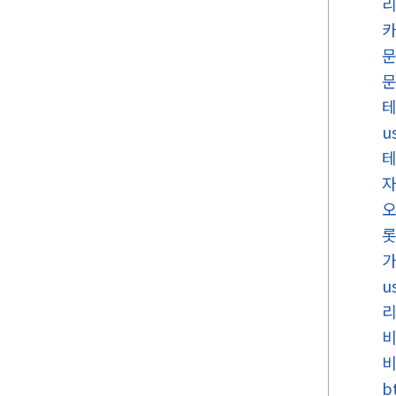
카
문
u
u
리
b