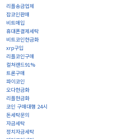
리플송금업체
잡코인판매
비트매입
휴대폰결제세탁
비트코인현금화
xrp구입
리플코인구매
컬쳐랜드91%
트론구매
파이코인
오다현금화
리플현금화
코인 구매대행 24시
돈세탁문의
자금세탁
정치자금세탁