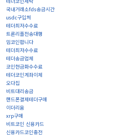
테더코인세탁
국내거래소fds송금시간
usdc구입처
테더최저수수료
트론리플전송대행
밈코인팝니다
테더최저수수료
테더송금업체
코인현금화수수료
테더코인계좌이체
오다집
비트대리송금
핸드폰결제테더구매
이더리움
xrp구매
비트코인 신용카드
신용카드코인충전