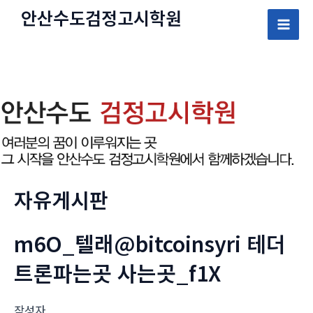
콘
안산수도
검정고시
학원
텐
Mai
츠
로
Men
건
너
뛰
기
자유게시판
m6O_텔래@bitcoinsyri 테더
트론파는곳 사는곳_f1X
작성자