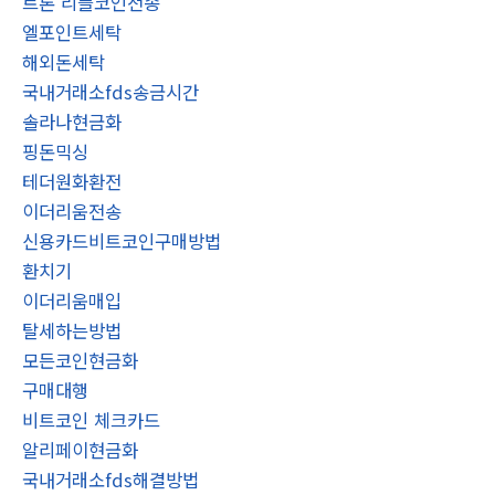
트론 리플코인전송
엘포인트세탁
해외돈세탁
국내거래소fds송금시간
솔라나현금화
핑돈믹싱
테더원화환전
이더리움전송
신용카드비트코인구매방법
환치기
이더리움매입
탈세하는방법
모든코인현금화
구매대행
비트코인 체크카드
알리페이현금화
국내거래소fds해결방법