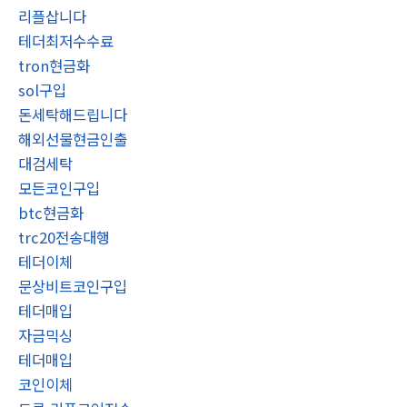
리플삽니다
테더최저수수료
tron현금화
sol구입
돈세탁해드립니다
해외선물현금인출
대검세탁
모든코인구입
btc현금화
trc20전송대행
테더이체
문상비트코인구입
테더매입
자금믹싱
테더매입
코인이체