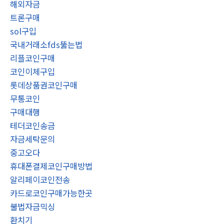
해외자금
트론구매
sol구입
국내거래소fds뚫는법
리플코인구매
코인이체구입
롯데상품권코인구매
무통코인
구매대행
테더코인송금
자금세탁문의
중고오다
휴대폰결제코인구매방법
알리페이코인전송
카드로코인구매가능한곳
불법자금믹싱
환치기