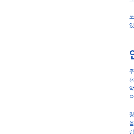
또
있
주
용
악
으
링
을
링