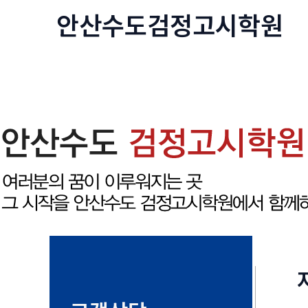
콘
안산수도
검정고시
학원
텐
츠
로
건
너
뛰
기