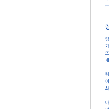
는
링
가
또
개
링
이
화
마