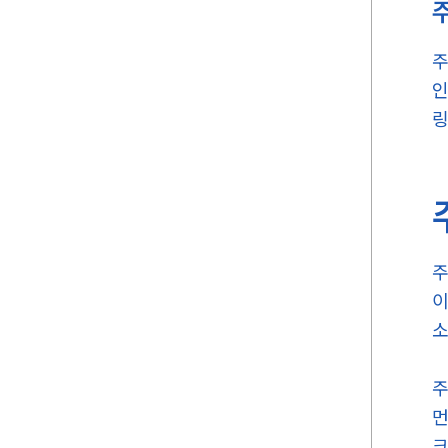
주
인
링
주
이
소
주
먼
크