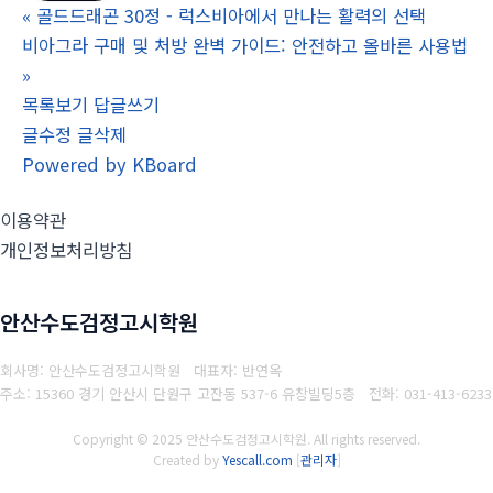
«
골드드래곤 30정 - 럭스비아에서 만나는 활력의 선택
비아그라 구매 및 처방 완벽 가이드: 안전하고 올바른 사용법
»
목록보기
답글쓰기
글수정
글삭제
Powered by KBoard
이용약관
개인정보처리방침
안산수도검정고시학원
회사명: 안산수도검정고시학원 대표자: 반연옥
주소: 15360 경기 안산시 단원구 고잔동 537-6 유창빌딩5층
전화: 031-413-6233
Copyright © 2025 안산수도검정고시학원. All rights reserved.
Created by
Yescall.com
[
관리자
]