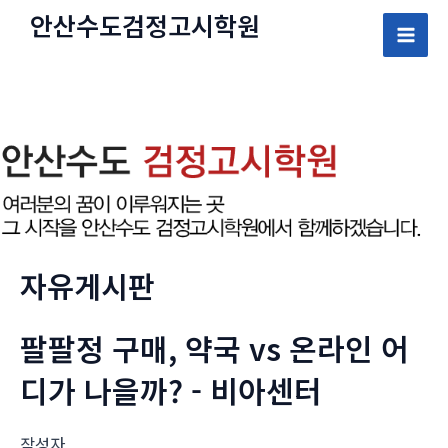
콘
안산수도
검정고시
학원
텐
Mai
츠
로
Men
건
너
뛰
기
자유게시판
팔팔정 구매, 약국 vs 온라인 어
디가 나을까? - 비아센터
작성자