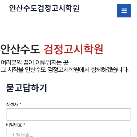
콘
안산수도
검정고시
학원
텐
Mai
츠
로
Men
건
너
뛰
기
묻고답하기
작성자
*
비밀번호
*