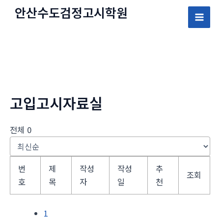
콘
안산수도
검정고시
학원
텐
Mai
츠
로
Men
건
너
뛰
고입고시자료실
기
전체 0
번
제
작성
작성
추
조회
호
목
자
일
천
1