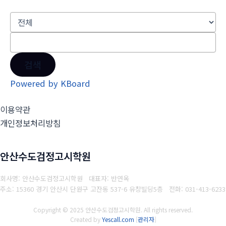
검색
Powered by KBoard
이용약관
개인정보처리방침
안산수도검정고시학원
회사명: 안산수도검정고시학원 대표자: 반연옥
주소: 15360 경기 안산시 단원구 고잔동 537-6 유창빌딩5층
전화: 031-413-6233
Copyright © 2025 안산수도검정고시학원. All rights reserved.
Created by
Yescall.com
[
관리자
]